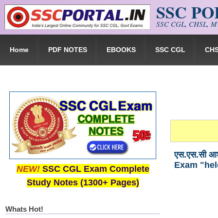
SSC P
Skip to main content
SSC CGL, CHSL, MT
Home
PDF NOTES
EBOOKS
SSC CGL
CH
एस.एस.सी आश
Exam "held
NEW!
SSC CGL Exam Complete
Study Notes (1300+ Pages)
Whats Hot!