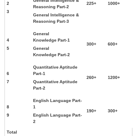
General Intelligence &
2
225+
1000+
Reasoning Part-2
3
General Intelligence &
Reasoning Part-3
General
4
Knowledge Part-1
300+
600+
5
General
Knowledge Part-2
Quantitative Aptitude
6
Part-1
260+
1200+
7
Quantitative Aptitude
Part-2
English Language Part-
8
1
190+
300+
9
English Language Part-
2
Total