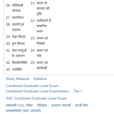
कथन के
सांख्यिकी
सत्यता की
योग्यता
पुष्टि
सारणीयन
प्रतिबन्धें से
सारणी एवं
सम्बन्ध्ति
ग्रापफ
चयन
रेखा-चित्रा
कथन एवं
वृत्त-चित्रा
निष्कर्ष
ठोस वस्तुओं
कथन एवं
के आयतन
तर्क
त्रिकोणमिति
कथन एवं
कार्यवाही
ज्यामिति
Study Material
Syllabus
Combined Graduate Level Exam
Combined Graduate Level Examination
Tier I
SSC Combined Graduate Level Exam
​एसएससी CGL परीक्षा
सिलेबस
अध्ययन सामग्री
स्टडी किट
समसामयिकी (करंट अफेयर्स)