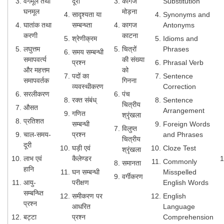
वर्गमूल तथा
दूरी
कागज
Substitution
घनमूल
मोड़ना
सादृश्यता या
Synonyms and
घातांक तथा
सम्बन्ध्ता
कागज
Antonyms
करणी
काटना
श्रेणीक्रम
Idioms and
लघुत्तम
चित्रों
Phrases
समय सम्बन्धी
समापवर्त्य
की संख्या
प्रश्न
Phrasal Verb
और महत्तम
को
पदों का
Sentence
समापवर्तक
गिनना
व्यवस्थीकरण
Correction
सरलीकरण
पंच
रक्त संबंध्
Sentence
चित्रीय
औसत
Arrangement
गणित
श्रृंखला
प्रतिशत
सम्बन्धी
Foreign Words
विलुप्त
चाल-समय-
प्रश्न
and Phrases
चित्रीय
दूरी
घड़ी एवं
Cloze Test
श्रृंखला
लाभ एवं
कैलेण्डर
Commonly
समानता
हानि
घन सम्बन्धी
Misspelled
वर्गीकरण
आयु-
परीक्षण
English Words
सम्बन्ध्ति
समीकरण पर
English
प्रश्न
आधरित
Language
बट्टा
प्रश्न
Comprehension