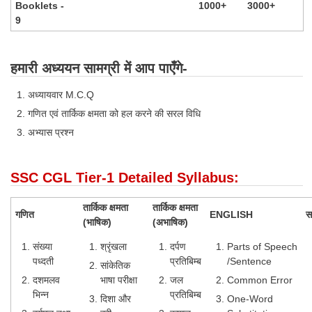
Booklets -
1000+
3000+
9
हमारी अध्ययन सामग्री में आप पाएँगे-
अध्यायवार M.C.Q
गणित एवं तार्किक क्षमता को हल करने की सरल विधि
अभ्यास प्रश्न
SSC CGL Tier-1 Detailed Syllabus:
तार्किक क्षमता
तार्किक क्षमता
गणित
ENGLISH
सा
(भाषिक)
(अभाषिक)
संख्या
श्रृंखला
दर्पण
Parts of Speech
पध्दती
प्रतिबिम्ब
/Sentence
सांकेतिक
दशमलव
भाषा परीक्षा
जल
Common Error
भिन्न
प्रतिबिम्ब
दिशा और
One-Word