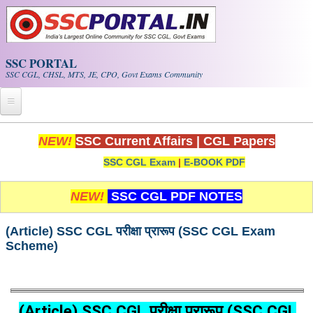
Skip to main content
SSC PORTAL
SSC CGL, CHSL, MTS, JE, CPO, Govt Exams Community
Home
NEW!
SSC Current Affairs
|
CGL Papers
SSC CGL Exam
|
E-BOOK PDF
Whats New!
Exam Calendar
NEW!
SSC CGL PDF NOTES
PDF NOTES
(Article) SSC CGL परीक्षा प्रारूप (SSC CGL Exam
Scheme)
SSC CGL Tier-1 PDF NOTES
SSC CHSL PDF Notes
(Article) SSC CGL परीक्षा प्रारूप (SSC CGL