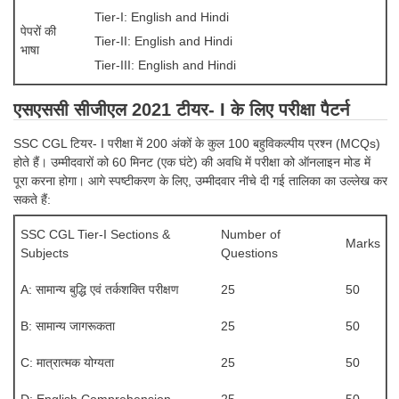
Tier-I: English and Hindi
पेपरों की
CHSL
Tier-II: English and Hindi
भाषा
Tier-III: English and Hindi
CHSL Question Papers
एसएससी सीजीएल 2021 टीयर- I के लिए परीक्षा पैटर्न
CHSL Syllabus
SSC CGL टियर- I परीक्षा में 200 अंकों के कुल 100 बहुविकल्पीय प्रश्न (MCQs)
CHSL Exam Resources
होते हैं। उम्मीदवारों को 60 मिनट (एक घंटे) की अवधि में परीक्षा को ऑनलाइन मोड में
CHSL Sample Paper
पूरा करना होगा। आगे स्पष्टीकरण के लिए, उम्मीदवार नीचे दी गई तालिका का उल्लेख कर
सकते हैं:
CHSL Study Notes
SSC CGL Tier-I Sections &
Number of
Marks
Subjects
Questions
EXAMS
A: सामान्य बुद्धि एवं तर्कशक्ति परीक्षण
25
50
Stenographers Grade 'C&D'
B: सामान्य जागरूकता
25
50
SSC Constable (GD)
C: मात्रात्मक योग्यता
25
50
SSC Junior Engineers (J.E.)
D: English Comprehension
25
50