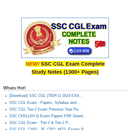
NEW!
SSC CGL Exam Complete
Study Notes (1300+ Pages)
Whats Hot!
(Download) SSC CGL (TIER-1) 2024 EXA...
SSC CGL Exam - Papers, Syllabus and...
SSC CGL Tier-2 Exam Previous Year Pa...
SSC CHSL(10+2) Exam Papers PDF Downl...
SSC CGL Exam : Tier-1 & Tier-2 P...
SSC CGL, CHSL, JE, CPO, MTS, Exams P...