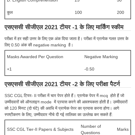
Junior Hindi Translators (JHT)
Delhi Police Constables
कुल
100
200
FCI Exam
एसएससी सीजीएल 2021 टीयर -1 के लिए मार्किंग स्कीम
CAPF / Delhi Police - SI (CPO)
परीक्षा में हर सही उत्तर के लिए एक अंक दिया जाता है। परीक्षा में प्रत्येक गलत उत्तर के
SSC Exam Vacancies
लिए 0.50 अंक की negative marking है।
Scientific Assistant Exam
Masks Awarded Per Question
Negative Marking
ACIO (IB) Exam
+1
-0.50
एसएससी सीजीएल 2021 टीयर -2 के लिए परीक्षा पैटर्न
MTS
SSC CGL टियर- II परीक्षा में चार पेपर होते हैं। प्रत्येक पेपर में mcq होते हैं जो
MTS Exam Papers
उम्मीदवारों को ऑनलाइन mode में प्रयास करने की आवश्यकता होती है। उम्मीदवारों
को 120 मिनट (दो घंटे) की अवधि में प्रत्येक पेपर का प्रयास करना होगा। आगे
MTS Exam Syllabus
स्पष्टीकरण के लिए, उम्मीदवार नीचे दी गई तालिका का उल्लेख कर सकते हैं:
MTS Study Notes
Number of
SSC CGL Tier-II Papers & Subjects
Marks
मल्टीटास्किंग : Hindi Notes
Questions