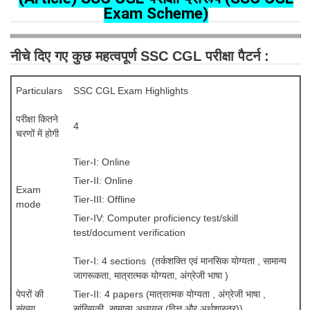
SSC CGL (Tier-1) हिन्दी PDF Notes
Exam Scheme)
SSC CGL Tier-2 Notes
Scientific Assistant(IMD) PDF Notes
नीचे दिए गए कुछ महत्वपूर्ण SSC CGL परीक्षा पैटर्न :
SSC Junior Engineer Notes
Particulars
SSC CGL Exam Highlights
EBOOKS
परीक्षा कितने
4
चरणों में होगी
FREE Current Affairs
Tier-I: Online
SSC CGL PDF Ebooks
Tier-II: Online
Exam
SSC CHSL PDF Ebooks
Tier-III: Offline
mode
Tier-IV: Computer proficiency test/skill
test/document verification
SSC CGL
Tier-I: 4 sections (तर्कशक्ति एवं मानसिक योग्यता , सामान्य
SSC CGL TIER-1
जागरूकता, मात्रात्मक योग्यता, अंग्रेजी भाषा )
पेपरों की
Tier-II: 4 papers (मात्रात्मक योग्यता , अंग्रेजी भाषा ,
Tier-1 PAPERS
संख्या
सांख्यिकी, सामान्य अध्ययन (वित्त और अर्थशास्त्र))