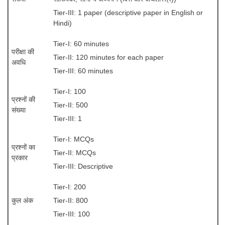
Tier-1 Syllabus
Tier-III: 1 paper (descriptive paper in English or
Hindi)
Tier-1 Answer Keys
Tier-I: 60 minutes
SSC CGL TIER-2
परीक्षा की
Tier-II: 120 minutes for each paper
अवधि
TIER-2 Papers
Tier-III: 60 minutes
TIER-2 Syllabus
Tier-I: 100
प्रश्नों की
Tier-II: 500
संख्या
Tier-III: 1
SSC CGL PAPERS
Tier-I: MCQs
Study Kit for CGL Tier-1
प्रश्नों का
Tier-II: MCQs
प्रकार
CGL Trend Analysis
Tier-III: Descriptive
CGL Exam Downloads
Tier-I: 200
SSC CGL FREE EBOOK
कुल अंक
Tier-II: 800
Tier-III: 100
SSC CGL Results