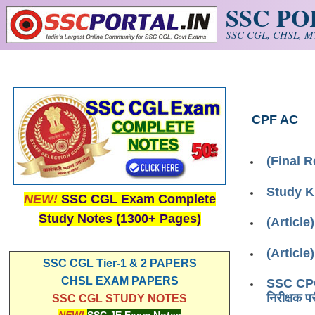
SSC P
Skip to main content
SSC CGL, CHSL, MT
CPF AC
(Final R
Study K
NEW!
SSC CGL Exam Complete
Study Notes (1300+ Pages)
(Article
(Articl
SSC CGL Tier-1 & 2 PAPERS
CHSL EXAM PAPERS
SSC CPO 2
निरीक्षक प
SSC CGL STUDY NOTES