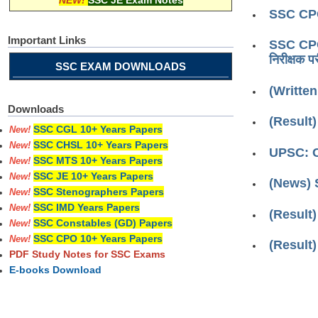
NEW!
SSC JE Exam Notes
SSC CPO
Important Links
SSC CPO 2
निरीक्षक प
SSC EXAM DOWNLOADS
(Written
Downloads
(Result
SSC CGL 10+ Years Papers
New!
SSC CHSL 10+ Years Papers
New!
UPSC: C
SSC MTS 10+ Years Papers
New!
SSC JE 10+ Years Papers
New!
(News) 
SSC Stenographers Papers
New!
SSC IMD Years Papers
New!
(Result
SSC Constables (GD) Papers
New!
SSC CPO 10+ Years Papers
New!
(Result
PDF Study Notes for SSC Exams
E-books Download