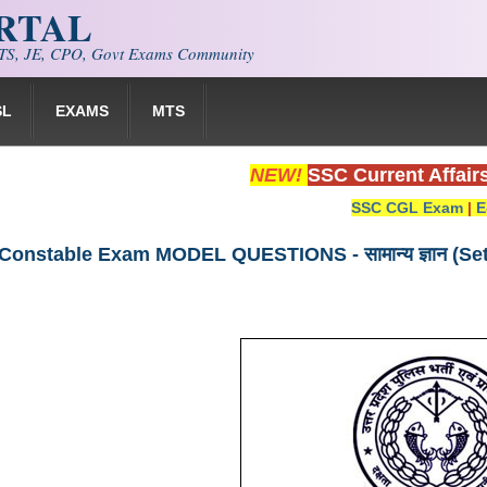
ORTAL
S, JE, CPO, Govt Exams Community
SL
EXAMS
MTS
NEW!
SSC Current Affair
SSC CGL Exam
|
E
Constable Exam MODEL QUESTIONS - सामान्य ज्ञान (Set