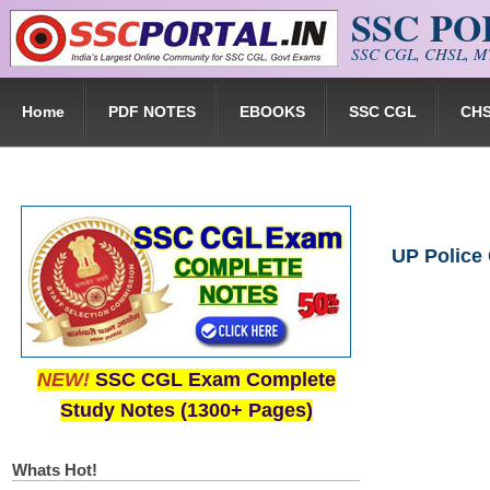
SSC P
Skip to main content
SSC CGL, CHSL, MT
Home
PDF NOTES
EBOOKS
SSC CGL
CH
UP Police 
NEW!
SSC CGL Exam Complete
Study Notes (1300+ Pages)
Whats Hot!