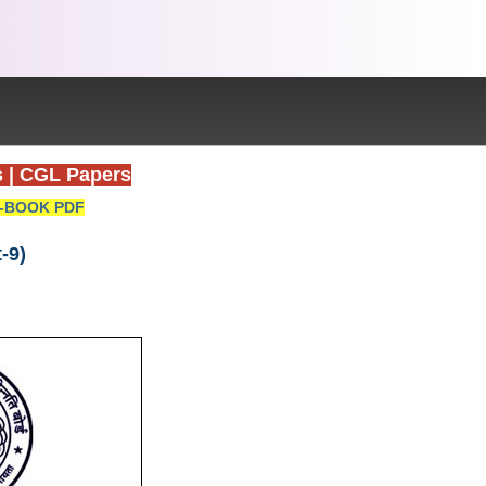
s
|
CGL Papers
-BOOK PDF
-9)