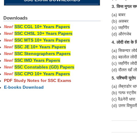
3. किस मुगल सम्
(a) बाबर
Downloads
(b) अकबर
SSC CGL 10+ Years Papers
New!
(c) जहाँगीर
SSC CHSL 10+ Years Papers
(d) औरंगजेब
New!
SSC MTS 10+ Years Papers
New!
4. लोदी वंश के 
SSC JE 10+ Years Papers
New!
(a) सिकन्दर लोद
SSC Stenographers Papers
New!
(b) बहलोल लोदी
SSC IMD Years Papers
New!
(c) जहाँगीर लोदी
SSC Constables (GD) Papers
New!
(d) दौलत खाँ लो
SSC CPO 10+ Years Papers
New!
5. पश्चिमी यूरोप
PDF Study Notes for SSC Exams
(a) लैब्राडोर धा
E-books Download
(b) गल्फ स्ट्रीम
(c) वैâनेरी धारा
(d) उत्तर विषुवत