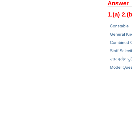
Answer
1.(a) 2.(b
Constable
General Kn
Combined G
Staff Selec
उत्तर प्रदेश पु
Model Ques