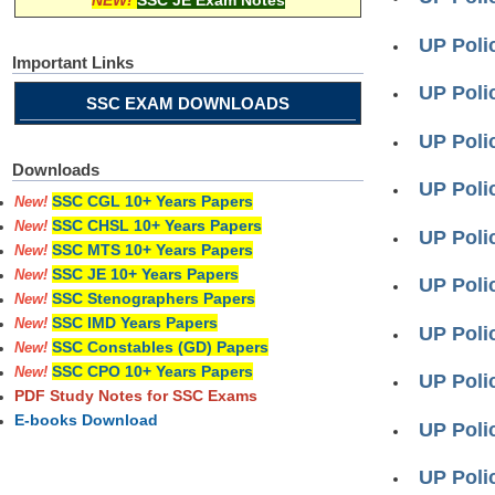
NEW!
SSC JE Exam Notes
UP Polic
Important Links
UP Poli
SSC EXAM DOWNLOADS
UP Poli
Downloads
UP Polic
SSC CGL 10+ Years Papers
New!
SSC CHSL 10+ Years Papers
New!
UP Polic
SSC MTS 10+ Years Papers
New!
SSC JE 10+ Years Papers
New!
UP Poli
SSC Stenographers Papers
New!
SSC IMD Years Papers
New!
UP Poli
SSC Constables (GD) Papers
New!
SSC CPO 10+ Years Papers
New!
UP Polic
PDF Study Notes for SSC Exams
E-books Download
UP Polic
UP Poli