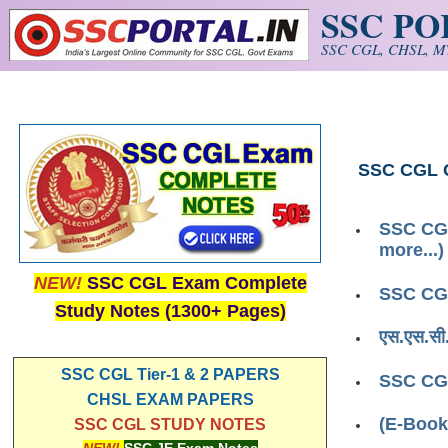
SSC P
Skip to main content
SSC CGL, CHSL, MT
SSC CGL Q
SSC CGL
more...)
NEW!
SSC CGL Exam Complete
SSC CGL
Study Notes (1300+ Pages)
एस.एस.सी
SSC CGL Tier-1 & 2 PAPERS
SSC CGL
CHSL EXAM PAPERS
(E-Book
SSC CGL STUDY NOTES