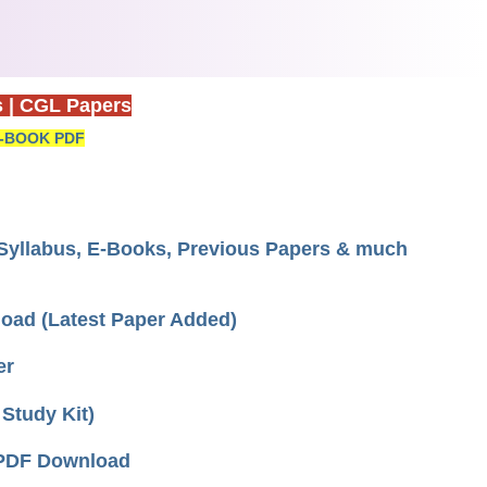
s
|
CGL Papers
-BOOK PDF
yllabus, E-Books, Previous Papers & much
load (Latest Paper Added)
er
Study Kit)
 PDF Download