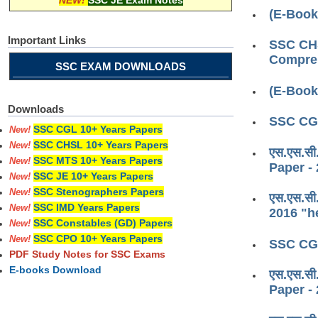
NEW!
SSC JE Exam Notes
(E-Book
Important Links
SSC CHS
Compre
SSC EXAM DOWNLOADS
(E-Book
Downloads
SSC CGL
SSC CGL 10+ Years Papers
New!
SSC CHSL 10+ Years Papers
New!
एस.एस.सी.
SSC MTS 10+ Years Papers
New!
Paper -
SSC JE 10+ Years Papers
New!
SSC Stenographers Papers
New!
एस.एस.सी
SSC IMD Years Papers
New!
2016 "h
SSC Constables (GD) Papers
New!
SSC CPO 10+ Years Papers
New!
SSC CGL
PDF Study Notes for SSC Exams
E-books Download
एस.एस.सी.
Paper -