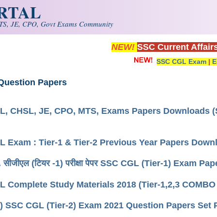
ORTAL
S, JE, CPO, Govt Exams Community
NEW!
SSC Current Affair
SSC CGL Exam
|
E
uestion Papers
, CHSL, JE, CPO, MTS, Exams Papers Downloads (S
 Exam : Tier-1 & Tier-2 Previous Year Papers Down
. सीजीएल (टियर -1) परीक्षा पेपर SSC CGL (Tier-1) Exam Pap
 Complete Study Materials 2018 (Tier-1,2,3 COMBO 
) SSC CGL (Tier-2) Exam 2021 Question Papers Set