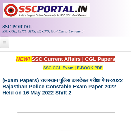
Skip to main content
SSC PORTAL
SSC CGL, CHSL, MTS, JE, CPO, Govt Exams Community
Home
NEW!
SSC Current Affairs
|
CGL Papers
SSC CGL Exam
|
E-BOOK PDF
Whats New!
Exam Calendar
(Exam Papers) राजस्थान पुलिस कांस्टेबल परीक्षा पेपर-2022
Rajasthan Police Constable Exam Paper 2022
Held on 16 May 2022 Shift 2
PDF NOTES
SSC CGL Tier-1 PDF NOTES
SSC CHSL PDF Notes