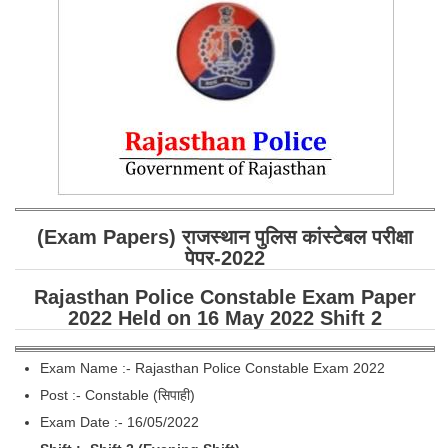
SSC CGL (Tier-1) हिन्दी PDF Notes
SSC CGL Tier-2 Notes
Scientific Assistant(IMD) PDF Notes
SSC Junior Engineer Notes
EBOOKS
FREE Current Affairs
(Exam Papers) राजस्थान पुलिस कांस्टेबल परीक्षा
SSC CGL PDF Ebooks
पेपर-2022
SSC CHSL PDF Ebooks
Rajasthan Police Constable Exam Paper
2022 Held on 16 May 2022 Shift 2
SSC CGL
Exam Name :- Rajasthan Police Constable Exam 2022
SSC CGL TIER-1
Post :- Constable (सिपाही)
Exam Date :- 16/05/2022
Tier-1 PAPERS