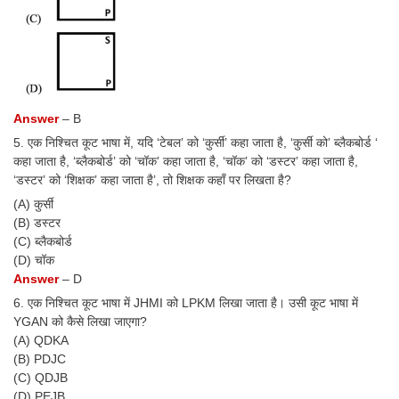
Junior Hindi Translators (JHT)
Delhi Police Constables
FCI Exam
CAPF / Delhi Police - SI (CPO)
Answer
– B
SSC Exam Vacancies
5. एक निश्चित कूट भाषा में, यदि ‘टेबल’ को ‘कुर्सी’ कहा जाता है, ‘कुर्सी को’ ब्लैकबोर्ड ‘
कहा जाता है, ‘ब्लैकबोर्ड’ को ‘चॉक’ कहा जाता है, ‘चॉक’ को ‘डस्टर’ कहा जाता है,
Scientific Assistant Exam
‘डस्टर’ को ‘शिक्षक’ कहा जाता है’, तो शिक्षक कहाँ पर लिखता है?
ACIO (IB) Exam
(A) कुर्सी
(B) डस्टर
(C) ब्लैकबोर्ड
MTS
(D) चॉक
Answer
– D
MTS Exam Papers
6. एक निश्चित कूट भाषा में JHMI को LPKM लिखा जाता है। उसी कूट भाषा में
YGAN को कैसे लिखा जाएगा?
MTS Exam Syllabus
(A) QDKA
MTS Study Notes
(B) PDJC
(C) QDJB
मल्टीटास्किंग : Hindi Notes
(D) PEJB