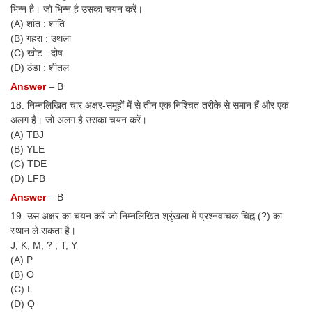
भिन्न है। जो भिन्न है उसका चयन करें।
(A) शांत : शांति
(B) गहरा : उथला
(C) खोट : दोष
(D) ठंडा : शीतल
Answer
– B
18. निम्नलिखित चार अक्षर-समूहों में से तीन एक निश्चित तरीके से समान हैं और एक
अलग है। जो अलग है उसका चयन करें।
(A) TBJ
(B) YLE
(C) TDE
(D) LFB
Answer
– B
19. उस अक्षर का चयन करें जो निम्नलिखित श्रृंखला में प्रश्नवाचक चिह्न (?) का
स्थान ले सकता है।
J, K, M, ? , T, Y
(A) P
(B) O
(C) L
(D) Q