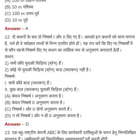
(A) 100 m दक्षिण-पश्चिम
(B) 10 m पश्चिम
(C) 100 m उत्तर-पूर्व
(D) 10 m पूर्व
Answer
– A
12. दो कथनों के बाद दो निष्कर्ष I और II दिए गए हैं। आपको इन कथनों को सत्य मानना
है, भले ही वे सर्वज्ञात तथ्यों से भिन्न प्रतीत होते हों। यह तय करें कि दिए गए निष्कर्षों में
से कौन सा/से निष्कर्ष दिए गए कथन का तार्किक रूप से अनुसरण करता/ते है/हैं।
कथन:
1) सभी कौवे फुदकी चिड़िया (ब्रेन) हैं।
2) कोई भी फुदकी चिड़िया (ब्रेन) बाज़ (फाल्कन) नहीं है।
निष्कर्षः
I. सभी कौवे बाज़ (फाल्कन) हैं।
II. कुछ बाज़ (फाल्कन) फुदकी चिड़िया (ब्रेन) हैं।
(A) केवल निष्कर्ष I अनुसरण करता है।
(B) केवल निष्कर्ष II अनुसरण करता है।
(C) निष्कर्ष I और II दोनों अनुसरण करते हैं।
(D) न तो निष्कर्ष I और न ही II अनुसरण करता है।
Answer
– D
13. एक बहु-राष्ट्रीय कंपनी ABC के लिए कार्यकारी प्रशिक्षुओं के चयन हेतु निम्नलिखित
मानदण्ड हैं। उम्मीदवारों को निम्नलिखित आवश्यकताएँ पूरी करनी होंगी: