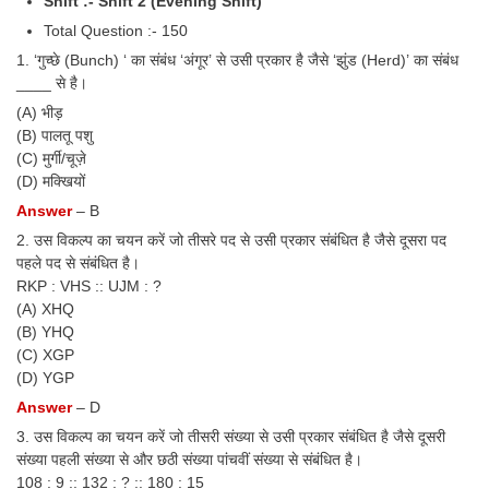
Shift :- Shift 2 (Evening Shift)
Tier-1 Syllabus
Total Question :- 150
Tier-1 Answer Keys
1. ‘गुच्छे (Bunch) ‘ का संबंध ‘अंगूर’ से उसी प्रकार है जैसे ‘झुंड (Herd)’ का संबंध
____ से है।
SSC CGL TIER-2
(A) भीड़
(B) पालतू पशु
TIER-2 Papers
(C) मुर्गी/चूज़े
(D) मक्खियों
TIER-2 Syllabus
Answer
– B
2. उस विकल्प का चयन करें जो तीसरे पद से उसी प्रकार संबंधित है जैसे दूसरा पद
पहले पद से संबंधित है।
SSC CGL PAPERS
RKP : VHS :: UJM : ?
(A) XHQ
Study Kit for CGL Tier-1
(B) YHQ
CGL Trend Analysis
(C) XGP
(D) YGP
CGL Exam Downloads
Answer
– D
SSC CGL FREE EBOOK
3. उस विकल्प का चयन करें जो तीसरी संख्या से उसी प्रकार संबंधित है जैसे दूसरी
संख्या पहली संख्या से और छठी संख्या पांचवीं संख्या से संबंधित है।
SSC CGL Results
108 : 9 :: 132 : ? :: 180 : 15