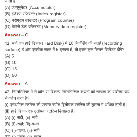
जाता है।
(A) एक्यूमुलेटर (Accumulator)
(B) इंडेक्स रजिस्टर (Index register)
(C) प्रोग्राम काउन्टर (Program counter)
(D) मेमोरी डेटा रजिस्टर (Memory data register)
Answer
– C
41. यदि एक हार्ड डिस्क (Hard Disk) में 10 रिकॉर्डिंग की सतहें (recording
surface) हैं और प्रत्येक सतह में 5 ट्रैक्स हैं, तो इसमें कुल कितने सिलेंडर होंगे?
(A) 5
(B) 10
(C) 15
(D) 50
Answer
– A
42. निम्नलिखित में से कौन सा विकल्प निम्नलिखित कथनों की सत्यता का सर्वोत्तम रूप
से वर्णन कर्ता है?
(i) प्राथमिक स्टोरेज की एक्सेस स्पीड द्वितीयक स्टोरेज की तुलना में अधिक होती है।
(ii) हार्ड डिस्क एक तृतीयक स्टोरेज डिवाइस है।
(A) (i)-सही; (ii)-सही
(B) (i)-सही; (ii)-गलत
(C) (i)-गलत; (ii)-सही
(D) (i)-गलत; (ii)-गलत