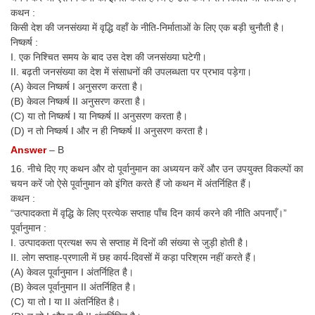
कथन :
किसी देश की जनसंख्या में वृद्धि वहाँ के नीति-निर्माताओं के लिए एक बड़ी चुनौती है।
निष्कर्ष :
I. एक निश्चित समय के बाद उस देश की जनसंख्या घटेगी।
II. बढ़ती जनसंख्या का देश में संसाधनों की उपलब्धता पर प्रभाव पड़ेगा।
(A) केवल निष्कर्ष I अनुसरण करता है।
(B) केवल निष्कर्ष II अनुसरण करता है।
(C) या तो निष्कर्ष I या निष्कर्ष II अनुसरण करता है।
(D) न तो निष्कर्ष I और न ही निष्कर्ष II अनुसरण करता है।
Answer
– B
16. नीचे दिए गए कथन और दो पूर्वानुमान का अध्ययन करें और उन उपयुक्त विकल्पों का
चयन करें जो ऐसे पूर्वानुमान को इंगित करते हैं जो कथन में अंतर्निहित हैं।
कथन :
“उत्पादकता में वृद्धि के लिए प्रत्येक सप्ताह पाँच दिन कार्य करने की नीति अपनाएँ।”
पूर्वानुमान :
I. उत्पादकता प्रत्यक्ष रूप से सप्ताह में दिनों की संख्या से जुड़ी होती है।
II. लोग सप्ताह-प्रणाली में छह कार्य-दिवसों में कड़ा परिश्रम नहीं करते हैं।
(A) केवल पूर्वानुमान I अंतर्निहित है।
(B) केवल पूर्वानुमान II अंतर्निहित है।
(C) या तो I या II अंतर्निहित है।