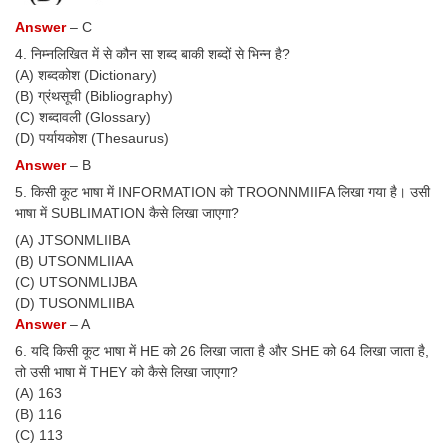
Junior Hindi Translators (JHT)
Answer
– C
Delhi Police Constables
4. निम्नलिखित में से कौन सा शब्द बाकी शब्दों से भिन्न है?
(A) शब्दकोश (Dictionary)
FCI Exam
(B) ग्रंथसूची (Bibliography)
CAPF / Delhi Police - SI (CPO)
(C) शब्दावली (Glossary)
(D) पर्यायकोश (Thesaurus)
SSC Exam Vacancies
Answer
– B
Scientific Assistant Exam
5. किसी कूट भाषा में INFORMATION को TROONNMIIFA लिखा गया है। उसी
भाषा में SUBLIMATION कैसे लिखा जाएगा?
ACIO (IB) Exam
(A) JTSONMLIIBA
(B) UTSONMLIIAA
MTS
(C) UTSONMLIJBA
(D) TUSONMLIIBA
Answer
– A
MTS Exam Papers
6. यदि किसी कूट भाषा में HE को 26 लिखा जाता है और SHE को 64 लिखा जाता है,
MTS Exam Syllabus
तो उसी भाषा में THEY को कैसे लिखा जाएगा?
(A) 163
MTS Study Notes
(B) 116
(C) 113
मल्टीटास्किंग : Hindi Notes