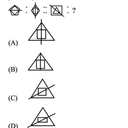
CHSL
CHSL Question Papers
CHSL Syllabus
CHSL Exam Resources
CHSL Sample Paper
CHSL Study Notes
EXAMS
Stenographers Grade 'C&D'
SSC Constable (GD)
SSC Junior Engineers (J.E.)