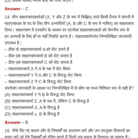
(D) उसका मामला न्यासी बोर्ड को भेजा जाएगा।
Answer
– C
14. तीन साक्षात्कारकर्ताओं (X, Y और Z के रूप में चिह्नित) वाले किसी पैनल ने कंपनी में
महाप्रबंधक के पद के लिए तीन अभ्यर्थियों (A, B और C के रूप में नामित) का साक्षात्कार
लिया। साक्षात्कार में प्रदर्शन के आधार पर प्रत्येक साक्षात्कारकर्ता को गोपनीय रूप से
हर अभ्यर्थी के लिए हाँ या नहीं रिकॉर्ड करना है। साक्षात्कारोपरांत निम्नलिखित जानकारी
उपलब्ध है।
– ठीक दो साक्षात्कारकर्ता A को वोट करते हैं
– ठीक एक साक्षात्कारकर्ता B को वोट करता है
– ठीक एक साक्षात्कारकर्ता C को वोट करता है
– साक्षात्कारकर्ता X ने A के पक्ष में वोट किया
– साक्षात्कारकर्ता Y ने A और C के विरुद्ध वोट किया
– साक्षात्कारकर्ता Z ने C के विरुद्ध वोट किया
उपरोक्त जानकारी के आधार पर निम्नलिखित में से कौन सा तथ्य निश्चित रूप से सही है?
(A) साक्षात्कारकर्ता Y ने B के विरुद्ध वोट किया
(B) साक्षात्कारकर्ता Z, A के पक्ष में, लेकिन C के विरुद्ध है
(C) साक्षात्कारकर्ता X, A के विरुद्ध है
(D) साक्षात्कारकर्ता z, B के विरुद्ध है
Answer
– B
15. नीचे दिए गए कथन और दो निष्कर्षों का अध्ययन करें और उन उपयुक्त विकल्पों का
चयन करें जो ऐसे निष्कर्षों को इंगित करते हैं जिन्हें उस कथन से निकाला जा सकता है।