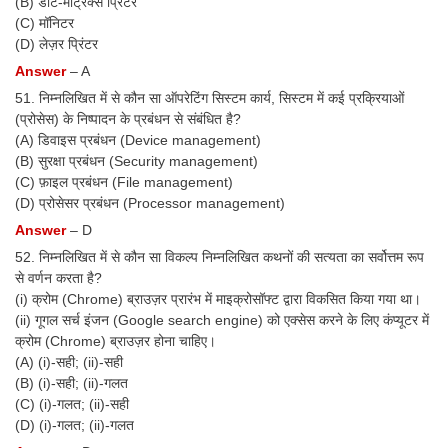
(B) डॉट-मैट्रिक्स प्रिंटर
(C) मॉनिटर
(D) लेज़र प्रिंटर
Answer
– A
51. निम्नलिखित में से कौन सा ऑपरेटिंग सिस्टम कार्य, सिस्टम में कई प्रक्रियाओं
(प्रोसेस) के निष्पादन के प्रबंधन से संबंधित है?
(A) डिवाइस प्रबंधन (Device management)
(B) सुरक्षा प्रबंधन (Security management)
(C) फ़ाइल प्रबंधन (File management)
(D) प्रोसेसर प्रबंधन (Processor management)
Answer
– D
52. निम्नलिखित में से कौन सा विकल्प निम्नलिखित कथनों की सत्यता का सर्वोत्तम रूप
से वर्णन करता है?
(i) क्रोम (Chrome) ब्राउज़र प्रारंभ में माइक्रोसॉफ्ट द्वारा विकसित किया गया था।
(ii) गूगल सर्च इंजन (Google search engine) को एक्सेस करने के लिए कंप्यूटर में
क्रोम (Chrome) ब्राउज़र होना चाहिए।
(A) (i)-सही; (ii)-सही
(B) (i)-सही; (ii)-गलत
(C) (i)-गलत; (ii)-सही
(D) (i)-गलत; (ii)-गलत