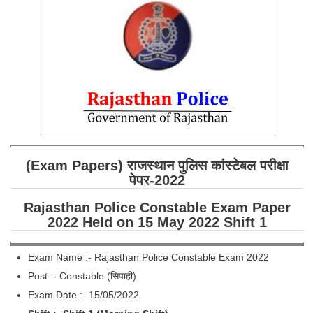
SSC CGL (Tier-1) हिन्दी PDF Notes
SSC CGL Tier-2 Notes
Scientific Assistant(IMD) PDF Notes
SSC Junior Engineer Notes
EBOOKS
FREE Current Affairs
(Exam Papers) राजस्थान पुलिस कांस्टेबल परीक्षा
SSC CGL PDF Ebooks
पेपर-2022
SSC CHSL PDF Ebooks
Rajasthan Police Constable Exam Paper
2022 Held on 15 May 2022 Shift 1
SSC CGL
Exam Name :- Rajasthan Police Constable Exam 2022
SSC CGL TIER-1
Post :- Constable (सिपाही)
Exam Date :- 15/05/2022
Tier-1 PAPERS