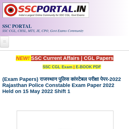
Skip to main content
SSC PORTAL
SSC CGL, CHSL, MTS, JE, CPO, Govt Exams Community
Home
NEW!
SSC Current Affairs
|
CGL Papers
SSC CGL Exam
|
E-BOOK PDF
Whats New!
Exam Calendar
(Exam Papers) राजस्थान पुलिस कांस्टेबल परीक्षा पेपर-2022
Rajasthan Police Constable Exam Paper 2022
Held on 15 May 2022 Shift 1
PDF NOTES
SSC CGL Tier-1 PDF NOTES
SSC CHSL PDF Notes