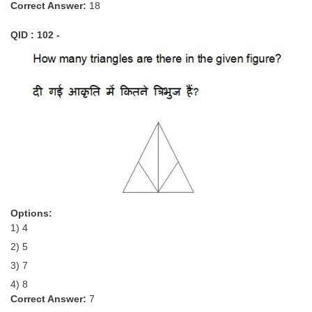
Correct Answer:
18
CHSL
QID : 102 -
CHSL Question Papers
CHSL Syllabus
CHSL Exam Resources
CHSL Sample Paper
CHSL Study Notes
EXAMS
Options:
1) 4
Stenographers Grade 'C&D'
2) 5
SSC Constable (GD)
3) 7
4) 8
SSC Junior Engineers (J.E.)
Correct Answer:
7