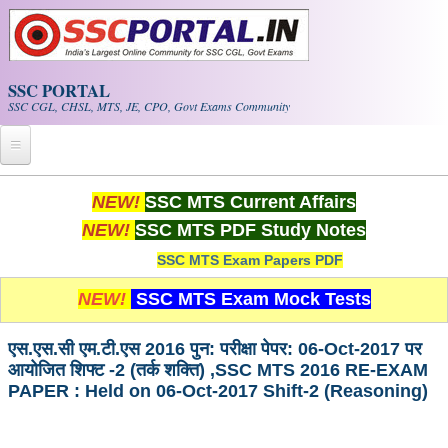
Skip to main content
SSC PORTAL
SSC CGL, CHSL, MTS, JE, CPO, Govt Exams Community
Home
NEW!
SSC MTS Current Affairs
NEW!
SSC MTS PDF Study Notes
Whats New!
SSC MTS Exam Papers PDF
Exam Calendar
NEW!
SSC MTS Exam Mock Tests
PDF NOTES
एस.एस.सी एम.टी.एस 2016 पुन: परीक्षा पेपर: 06-Oct-2017 पर
आयोजित शिफ्ट -2 (तर्क शक्ति) ,SSC MTS 2016 RE-EXAM
SSC CGL Tier-1 PDF NOTES
PAPER : Held on 06-Oct-2017 Shift-2 (Reasoning)
SSC CHSL PDF Notes