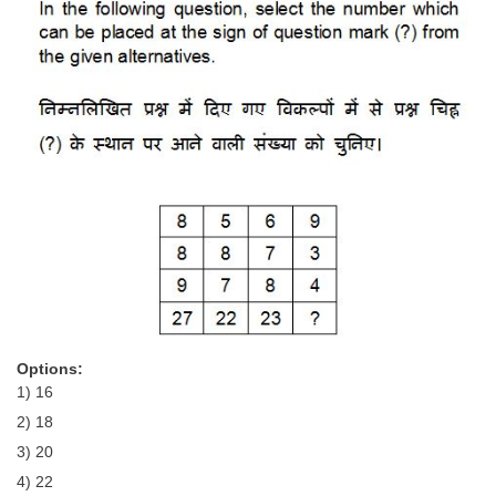
Tier-1 Syllabus
Tier-1 Answer Keys
SSC CGL TIER-2
TIER-2 Papers
TIER-2 Syllabus
SSC CGL PAPERS
Study Kit for CGL Tier-1
CGL Trend Analysis
Options:
1) 16
CGL Exam Downloads
2) 18
SSC CGL FREE EBOOK
3) 20
SSC CGL Results
4) 22