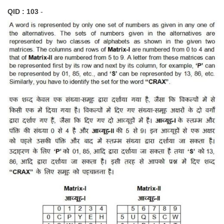
Junior Hindi Translators (JHT)
QID : 103
-
Delhi Police Constables
FCI Exam
CAPF / Delhi Police - SI (CPO)
SSC Exam Vacancies
Scientific Assistant Exam
ACIO (IB) Exam
MTS
MTS Exam Papers
MTS Exam Syllabus
MTS Study Notes
मल्टीटास्किंग : Hindi Notes