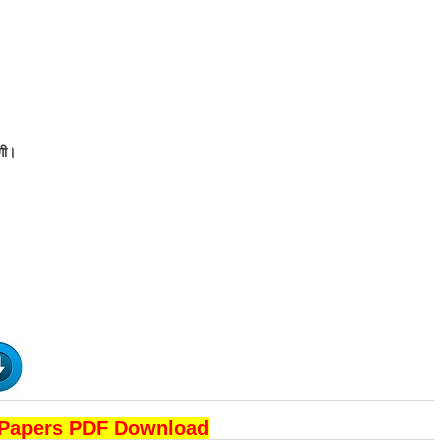
एगी।
 Papers PDF Download