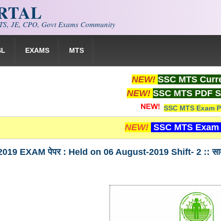
ORTAL
S, JE, CPO, Govt Exams Community
SL
EXAMS
MTS
NEW!
SSC MTS Curre
NEW!
SSC MTS PDF S
SSC MTS Exam P
NEW!
SSC MTS Exam 
9 EXAM पेपर : Held on 06 August-2019 Shift- 2 :: सामान्य बुद