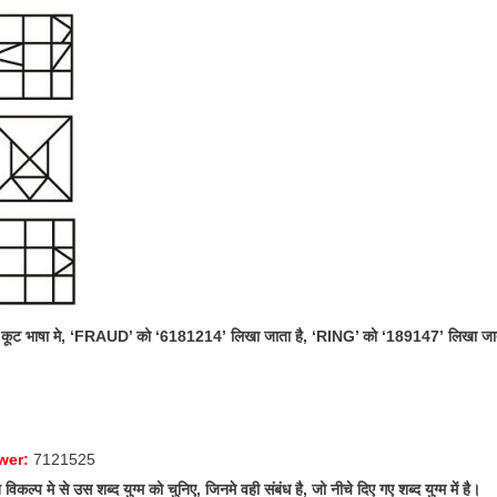
 कूट भाषा मे, ‘FRAUD’ को ‘6181214’ लिखा जाता है, ‘RING’ को ‘189147’ लिखा जात
wer:
7121525
िकल्प मे से उस शब्द युग्म को चुनिए, जिनमे वही संबंध है, जो नीचे दिए गए शब्द युग्म में है।