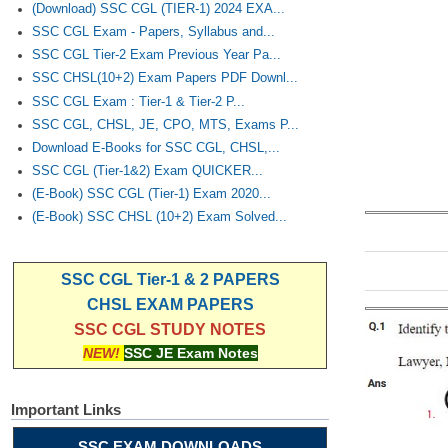
(Download) SSC CGL (TIER-1) 2024 EXA...
SSC CGL Exam - Papers, Syllabus and...
SSC CGL Tier-2 Exam Previous Year Pa...
SSC CHSL(10+2) Exam Papers PDF Downl...
SSC CGL Exam : Tier-1 & Tier-2 P...
SSC CGL, CHSL, JE, CPO, MTS, Exams P...
Download E-Books for SSC CGL, CHSL,...
SSC CGL (Tier-1&2) Exam QUICKER...
(E-Book) SSC CGL (Tier-1) Exam 2020...
(E-Book) SSC CHSL (10+2) Exam Solved...
SSC CGL Tier-1 & 2 PAPERS
CHSL EXAM PAPERS
SSC CGL STUDY NOTES
NEW!
SSC JE Exam Notes
Important Links
SSC EXAM DOWNLOADS