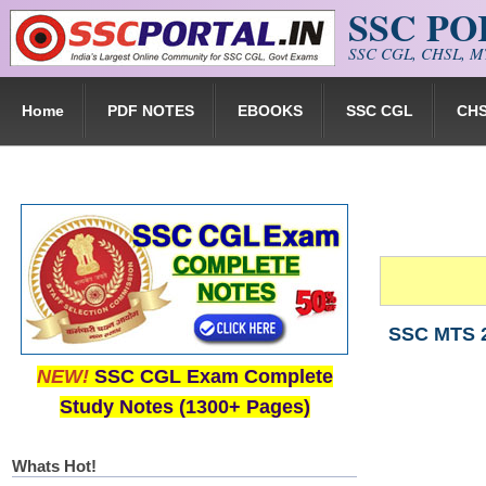
SSC P
Skip to main content
SSC CGL, CHSL, MT
Home
PDF NOTES
EBOOKS
SSC CGL
CH
SSC MTS 201
NEW!
SSC CGL Exam Complete
Study Notes (1300+ Pages)
Whats Hot!