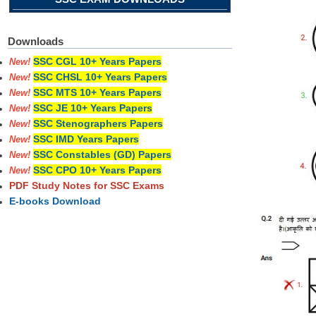
Downloads
SSC CGL 10+ Years Papers
New!
SSC CHSL 10+ Years Papers
New!
SSC MTS 10+ Years Papers
New!
SSC JE 10+ Years Papers
New!
SSC Stenographers Papers
New!
SSC IMD Years Papers
New!
SSC Constables (GD) Papers
New!
SSC CPO 10+ Years Papers
New!
PDF Study Notes for SSC Exams
E-books Download