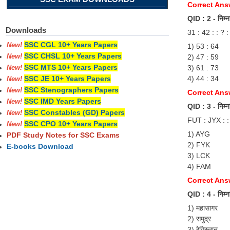
Correct Answ
QID : 2 - निम्नलि
Downloads
31 : 42 : : ? :
SSC CGL 10+ Years Papers
New!
1) 53 : 64
SSC CHSL 10+ Years Papers
2) 47 : 59
New!
SSC MTS 10+ Years Papers
3) 61 : 73
New!
4) 44 : 34
SSC JE 10+ Years Papers
New!
SSC Stenographers Papers
New!
Correct Answ
SSC IMD Years Papers
New!
QID : 3 - निम्नलि
SSC Constables (GD) Papers
New!
FUT : JYX : 
SSC CPO 10+ Years Papers
New!
1) AYG
PDF Study Notes for SSC Exams
2) FYK
E-books Download
3) LCK
4) FAM
Correct Ans
QID : 4 - निम्नल
1) महासागर
2) समुद्र
3) रेगिस्तान