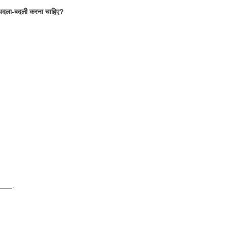
 अदला-बदली करना चाहिए?
___.