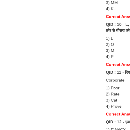
3) MM
4) KL
Correct An
QID : 10 - L, M,
छोर से तीसरा कौ
1) L
2) O
3) M
4) P
Correct Ans
QID : 11 - दिए ग
Corporate
1) Poor
2) Rate
3) Cat
4) Prove
Correct Ans
QID : 12 - एक
1) FWNCX