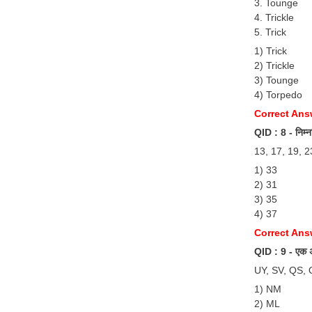
3. Tounge
4. Trickle
5. Trick
1) Trick
2) Trickle
3) Tounge
4) Torpedo
Correct Answ
QID : 8 - निम्नल
13, 17, 19, 2
1) 33
2) 31
3) 35
4) 37
Correct Ans
QID : 9 - एक अनु
UY, SV, QS, 
1) NM
2) ML