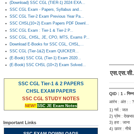
(Download) SSC CGL (TIER-1) 2024 EXA...
SSC CGL Exam - Papers, Syllabus and...
SSC CGL Tier-2 Exam Previous Year Pa...
SSC CHSL(10+2) Exam Papers PDF Downl...
SSC CGL Exam : Tier-1 & Tier-2 P...
SSC CGL, CHSL, JE, CPO, MTS, Exams P...
Download E-Books for SSC CGL, CHSL,...
SSC CGL (Tier-1&2) Exam QUICKER...
(E-Book) SSC CGL (Tier-1) Exam 2020...
(E-Book) SSC CHSL (10+2) Exam Solved...
एस.एस.सी.
SSC CGL Tier-1 & 2 PAPERS
CHSL EXAM PAPERS
QID : 1 - निम्नलि
SSC CGL STUDY NOTES
आरंभ : अंत : : 
NEW!
SSC JE Exam Notes
1) गर्म : जल
2) प्रेम : देखभा
3) हरा : जाना
Important Links
4) ऊपर : नीचे
SSC EXAM DOWNLOADS