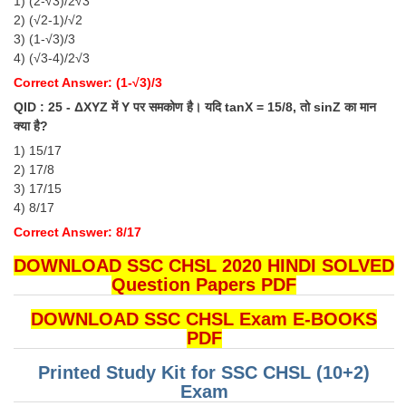
1) (2-√3)/2√3
2) (√2-1)/√2
3) (1-√3)/3
4) (√3-4)/2√3
Correct Answer: (1-√3)/3
QID : 25 - ΔXYZ में Y पर समकोण है। यदि tanX = 15/8, तो sinZ का मान
क्या है?
1) 15/17
2) 17/8
3) 17/15
4) 8/17
Correct Answer: 8/17
DOWNLOAD SSC CHSL 2020 HINDI SOLVED
Question Papers PDF
DOWNLOAD SSC CHSL Exam E-BOOKS
PDF
Printed Study Kit for SSC CHSL (10+2)
Exam