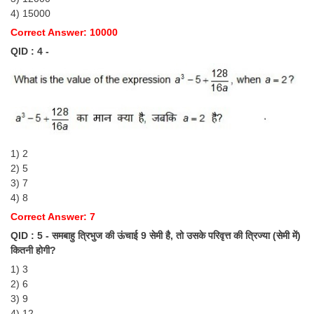
4) 15000
CHSL
Correct Answer: 10000
QID : 4 -
CHSL Question Papers
CHSL Syllabus
CHSL Exam Resources
CHSL Sample Paper
1) 2
CHSL Study Notes
2) 5
3) 7
4) 8
EXAMS
Correct Answer: 7
QID : 5 - समबाहु त्रिभुज की ऊंचाई 9 सेमी है, तो उसके परिवृत्त की त्रिज्या (सेमी में)
Stenographers Grade 'C&D'
कितनी होगी?
SSC Constable (GD)
1) 3
2) 6
SSC Junior Engineers (J.E.)
3) 9
4) 12