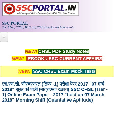
Skip to main content
SSC PORTAL
SSC CGL, CHSL, MTS, JE, CPO, Govt Exams Community
Home
NEW!
CHSL PDF Study Notes
NEW!
EBOOK : SSC CURRENT AFFAIRS
Whats New!
Exam Calendar
NEW!
SSC CHSL Exam Mock Tests
PDF NOTES
एस.एस.सी. सीएचएसएल (टियर -1) परीक्षा पेपर 2017 "07 मार्च
2018" सुबह की पाली (मात्रात्मक रूझान) SSC CHSL (Tier -
1) Online Exam Paper - 2017 "held on 07 March
SSC CGL Tier-1 PDF NOTES
2018" Morning Shift (Quantative Aptitude)
SSC CHSL PDF Notes