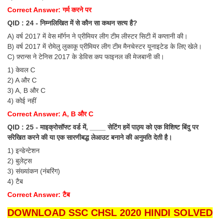
Correct Answer: गर्म करने पर
QID : 24 - निम्नलिखित में से कौन सा कथन सत्य है?
A) वर्ष 2017 में वेस मॉर्गन ने प्रीमियर लीग टीम लीस्टर सिटी में कप्तानी की।
B) वर्ष 2017 में रोमेलु लुकाकू प्रीमियर लीग टीम मैनचेस्टर यूनाइटेड के लिए खेले।
C) फ़्रान्स ने टेनिस 2017 के डेविस कप फाइनल की मेजबानी की।
1) केवल C
2) A और C
3) A, B और C
4) कोई नहीं
Correct Answer: A, B और C
QID : 25 - माइक्रोसॉफ्ट वर्ड में, ____ सेटिंग हमें पाठ्य को एक विशिष्ट बिंदु पर
संरेखित करने की या एक सारणीबद्ध लेआउट बनाने की अनुमति देती है।
1) इन्डेन्टेशन
2) बुलेट्स
3) संख्यांकन (नंबरिंग)
4) टैब
Correct Answer: टैब
DOWNLOAD SSC CHSL 2020 HINDI SOLVED