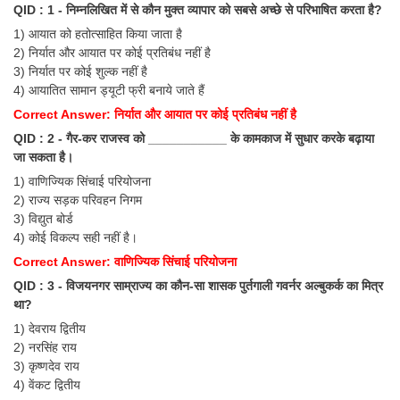
QID : 1 - निम्नलिखित में से कौन मुक्त व्यापार को सबसे अच्छे से परिभाषित करता है?
Tier-1 Syllabus
1) आयात को हतोत्साहित किया जाता है
Tier-1 Answer Keys
2) निर्यात और आयात पर कोई प्रतिबंध नहीं है
3) निर्यात पर कोई शुल्क नहीं है
4) आयातित सामान ड्यूटी फ्री बनाये जाते हैं
SSC CGL TIER-2
Correct Answer: निर्यात और आयात पर कोई प्रतिबंध नहीं है
TIER-2 Papers
QID : 2 - गैर-कर राजस्व को ___________ के कामकाज में सुधार करके बढ़ाया
TIER-2 Syllabus
जा सकता है।
1) वाणिज्यिक सिंचाई परियोजना
2) राज्य सड़क परिवहन निगम
3) विद्युत बोर्ड
SSC CGL PAPERS
4) कोई विकल्प सही नहीं है।
Study Kit for CGL Tier-1
Correct Answer: वाणिज्यिक सिंचाई परियोजना
QID : 3 - विजयनगर साम्राज्य का कौन-सा शासक पुर्तगाली गवर्नर अल्बुकर्क का मित्र
CGL Trend Analysis
था?
CGL Exam Downloads
1) देवराय द्वितीय
2) नरसिंह राय
SSC CGL FREE EBOOK
3) कृष्णदेव राय
4) वेंकट द्वितीय
SSC CGL Results