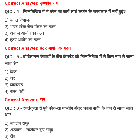
Correct Answer: कृष्णदेव राय
QID : 4 - निम्नलिखित में से कौन-सा कार्य लार्ड कर्जन के समयकाल में नहीं हुई?
CHSL
1) बंगाल विभाजन
2) भारत लोक सेवा मंडल का गठन
CHSL Question Papers
3) अकाल आयोग का गठन
CHSL Syllabus
4) हंटर आयोग का गठन
Correct Answer: हंटर आयोग का गठन
CHSL Exam Resources
QID : 5 - दो देशान्तर रेखाओं के बीच के खंड को निम्नलिखित में से किस नाम से जाना
CHSL Sample Paper
जाता है?
1) बेल्ट
CHSL Study Notes
2) गोर
3) कालखंड
4) समय पेटी
EXAMS
Correct Answer: गोर
Stenographers Grade 'C&D'
QID : 6 - स्वतंत्रता से पूर्व कौन-सा भारतीय क्षेत्र 'काला पानी' के नाम से जाना जाता
था?
SSC Constable (GD)
1) लक्षद्वीप समूह
SSC Junior Engineers (J.E.)
2) अंडमान - निकोबार द्वीप समूह
3) दीव