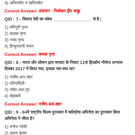
Junior Hindi Translators (JHT)
4) अलियाबेट व खदियाबेट
Correct Answer: अंडमान - निकोबार द्वीप समूह
Delhi Police Constables
QID : 7 - सितारा देवी का संबंध ________________ से है।
FCI Exam
1) मणिपुरी नृत्य
2) कथक नृत्य
CAPF / Delhi Police - SI (CPO)
3) गरबा नृत्य
SSC Exam Vacancies
4) हिन्दुस्तानी गायन
Correct Answer: कथक नृत्य
Scientific Assistant Exam
QID : 8 - भारत और ओमान द्वारा मस्कट के निकट 11वां द्विपक्षीय नौसेना अभ्यास
ACIO (IB) Exam
दिसंबर 2017 में किया गया, इसका नाम क्या था?
1) नसीम-अल-बहर
2) दरियादिली
MTS
3) जोहा-अल-नूर
4) मोहब्बतें
MTS Exam Papers
Correct Answer: नसीम-अल-बहर
MTS Exam Syllabus
QID : 9 - 64वें राष्ट्रीय फिल्म पुरस्कार में सर्वश्रेष्ठ अभिनेता का पुरस्कार किस
अभिनेता ने जीता है?
MTS Study Notes
1) मनोज जोशी
मल्टीटास्किंग : Hindi Notes
2) अक्षय कुमार