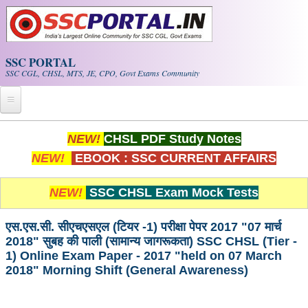
Skip to main content
SSC PORTAL
SSC CGL, CHSL, MTS, JE, CPO, Govt Exams Community
Home
NEW!
CHSL PDF Study Notes
NEW!
EBOOK : SSC CURRENT AFFAIRS
Whats New!
Exam Calendar
NEW!
SSC CHSL Exam Mock Tests
PDF NOTES
एस.एस.सी. सीएचएसएल (टियर -1) परीक्षा पेपर 2017 "07 मार्च
2018" सुबह की पाली (सामान्य जागरूकता) SSC CHSL (Tier -
1) Online Exam Paper - 2017 "held on 07 March
SSC CGL Tier-1 PDF NOTES
2018" Morning Shift (General Awareness)
SSC CHSL PDF Notes