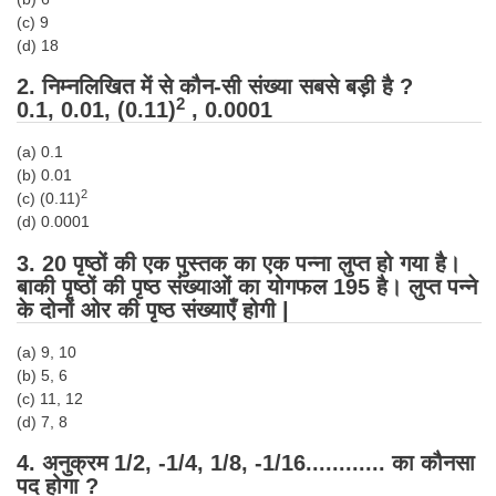
Tier-1 Syllabus
(c) 9
(d) 18
Tier-1 Answer Keys
2. निम्नलिखित में से कौन-सी संख्या सबसे बड़ी है ?
2
0.1, 0.01, (0.11)
, 0.0001
SSC CGL TIER-2
TIER-2 Papers
(a) 0.1
(b) 0.01
TIER-2 Syllabus
2
(c) (0.11)
(d) 0.0001
3. 20 पृष्ठों की एक पुस्तक का एक पन्ना लुप्त हो गया है।
SSC CGL PAPERS
बाकी पृष्ठों की पृष्ठ संख्याओं का योगफल 195 है। लुप्त पन्ने
के दोनों ओर की पृष्ठ संख्याएँ
होगी
|
Study Kit for CGL Tier-1
(a) 9, 10
CGL Trend Analysis
(b) 5, 6
CGL Exam Downloads
(c) 11, 12
(d) 7, 8
SSC CGL FREE EBOOK
4. अनुक्रम 1/2, -1/4, 1/8, -1/16............ का कौनसा
SSC CGL Results
पद होगा ?