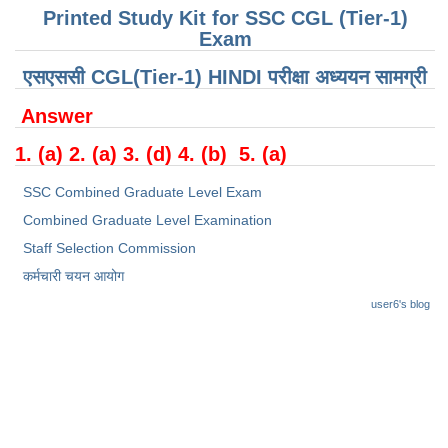
Junior Hindi Translators (JHT)
Printed Study Kit for SSC CGL (Tier-1)
Exam
Delhi Police Constables
एसएससी CGL(Tier-1) HINDI परीक्षा ​​अध्ययन सामग्री
FCI Exam
CAPF / Delhi Police - SI (CPO)
Answer
SSC Exam Vacancies
1. (a) 2. (a) 3. (d) 4. (b) 5. (a)
Scientific Assistant Exam
SSC Combined Graduate Level Exam
Combined Graduate Level Examination
ACIO (IB) Exam
Staff Selection Commission
कर्मचारी चयन आयोग
MTS
user6's blog
MTS Exam Papers
MTS Exam Syllabus
MTS Study Notes
मल्टीटास्किंग : Hindi Notes