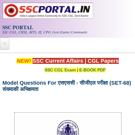
Skip to main content
SSC PORTAL
SSC CGL, CHSL, MTS, JE, CPO, Govt Exams Community
Home
NEW!
SSC Current Affairs
|
CGL Papers
SSC CGL Exam
|
E-BOOK PDF
Whats New!
Exam Calendar
Model Questions For एसएससी - सीजीएल परीक्षा (SET-68)
संख्याकी अभिक्षमता
PDF NOTES
SSC CGL Tier-1 PDF NOTES
SSC CHSL PDF Notes