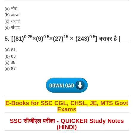
(a) नौवां
CHSL
(b) आठवां
(c) सातवां
CHSL Question Papers
(d)
पांचवा
CHSL Syllabus
0.25
0.5
15
0.5
5. [(81)
×(9)
×(27)
× (243)
]
बराबर
है |
CHSL Exam Resources
(a) 81
(b) 83
CHSL Sample Paper
(c) 85
(d) 87
CHSL Study Notes
EXAMS
Stenographers Grade 'C&D'
E-Books for SSC CGL, CHSL, JE, MTS Govt
Exams
SSC Constable (GD)
SSC सीजीएल परीक्षा - QUICKER Study Notes
SSC Junior Engineers (J.E.)
(HINDI)