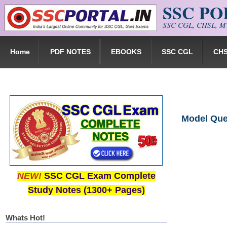
SSC P
Skip to main content
SSC CGL, CHSL, MT
Home
PDF NOTES
EBOOKS
SSC CGL
CH
Model Quest
NEW!
SSC CGL Exam Complete
Study Notes (1300+ Pages)
Whats Hot!