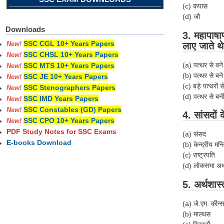
(c) कपास
(d) जौ
Downloads
3. महापाषा
SSC CGL 10+ Years Papers
लाए जाते थे
New!
SSC CHSL 10+ Years Papers
New!
(a) पत्थर से बने
SSC MTS 10+ Years Papers
New!
(b) पत्थर से 
SSC JE 10+ Years Papers
New!
(c) बड़े पत्थरों स
SSC Stenographers Papers
New!
(d) पत्थर से बन
SSC IMD Years Papers
New!
SSC Constables (GD) Papers
New!
4. सांसदों
SSC CPO 10+ Years Papers
New!
PDF Study Notes for SSC Exams
(a) संसद
E-books Download
(b) केन्द्रीय मन्त
(c) राष्ट्रपति
(d) लोकसभा अध्
5. अर्थशास
(a) जे.एम. कीन्स
(b) माल्थस