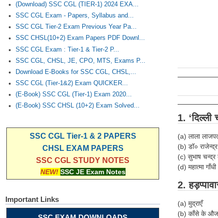
(Download) SSC CGL (TIER-1) 2024 EXA...
SSC CGL Exam - Papers, Syllabus and...
SSC CGL Tier-2 Exam Previous Year Pa...
SSC CHSL(10+2) Exam Papers PDF Downl...
SSC CGL Exam : Tier-1 & Tier-2 P...
SSC CGL, CHSL, JE, CPO, MTS, Exams P...
Download E-Books for SSC CGL, CHSL,...
SSC CGL (Tier-1&2) Exam QUICKER...
(E-Book) SSC CGL (Tier-1) Exam 2020...
(E-Book) SSC CHSL (10+2) Exam Solved...
1. ‘दिल्ली
SSC CGL Tier-1 & 2 PAPERS
(a) लाला लाजप
(b) डॉ० राजेन्द्
CHSL EXAM PAPERS
(c) सुभाष चन्द्र
SSC CGL STUDY NOTES
(d) महात्मा गाँधी
NEW!
SSC JE Exam Notes
2. हड़प्पावा
Important Links
(a) मुद्राएँ
(b) काँसे के औज
SSC EXAM DOWNLOADS