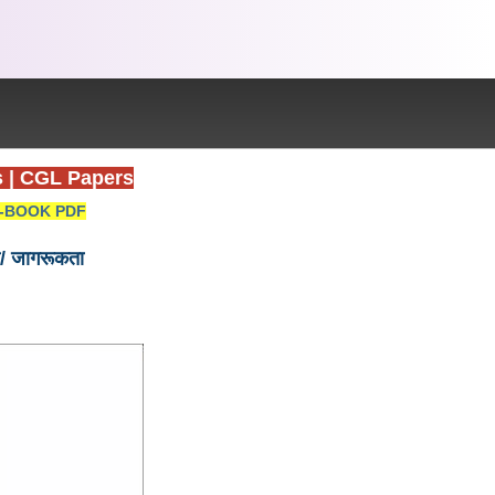
s
|
CGL Papers
-BOOK PDF
/ जागरूकता