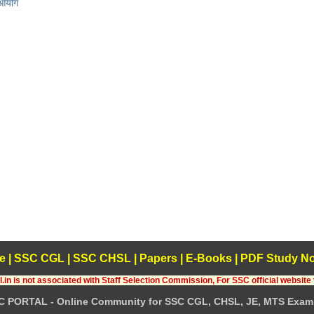
 आयोग
e
|
SSC CGL
|
SSC CHSL
|
Papers
|
E-Books
|
PDF Study No
.in is not associated with Staff Selection Commission, For SSC official website 
C PORTAL - Online Community for SSC CGL, CHSL, JE, MTS Exam 