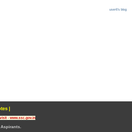
user6's blog
tes
|
visit - www.ssc.gov.in
Aspirants.