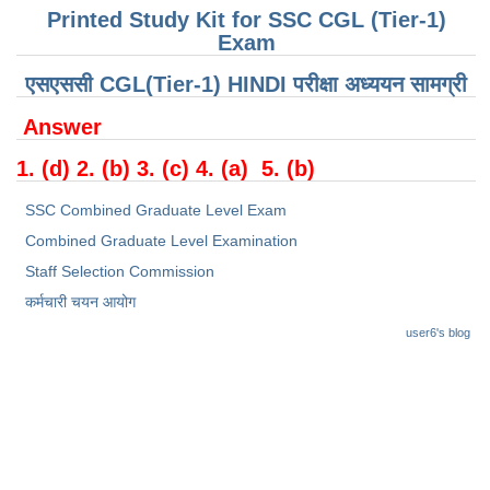
Junior Hindi Translators (JHT)
Printed Study Kit for SSC CGL (Tier-1)
Exam
Delhi Police Constables
एसएससी CGL(Tier-1) HINDI परीक्षा ​​अध्ययन सामग्री
FCI Exam
CAPF / Delhi Police - SI (CPO)
Answer
SSC Exam Vacancies
1. (d) 2. (b) 3. (c) 4. (a) 5. (b)
Scientific Assistant Exam
SSC Combined Graduate Level Exam
Combined Graduate Level Examination
ACIO (IB) Exam
Staff Selection Commission
कर्मचारी चयन आयोग
MTS
user6's blog
MTS Exam Papers
MTS Exam Syllabus
MTS Study Notes
मल्टीटास्किंग : Hindi Notes