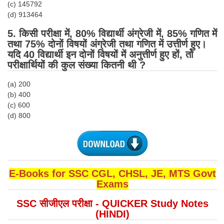
(c) 145792
(d) 913464
CHSL
5. किसी परीक्षा में, 80% विद्यार्थी अंग्रेजी में, 85% गणित में
तथा 75% दोनों विषयों अंग्रेजी तथा गणित में उत्तीर्ण हुए।
CHSL Question Papers
यदि 40 विद्यार्थी इन दोनों विषयों में अनुत्तीर्ण हुए हों, तो
CHSL Syllabus
परीक्षार्थियों
की कुल संख्या कितनी थी ?
CHSL Exam Resources
(a) 200
(b) 400
CHSL Sample Paper
(c) 600
(d) 800
CHSL Study Notes
EXAMS
Stenographers Grade 'C&D'
E-Books for SSC CGL, CHSL, JE, MTS Govt
Exams
SSC Constable (GD)
SSC सीजीएल परीक्षा - QUICKER Study Notes
SSC Junior Engineers (J.E.)
(HINDI)