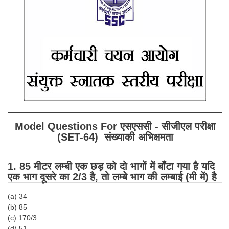
SSC CGL (Tier-1) हिन्दी PDF Notes
SSC CGL Tier-2 Notes
Scientific Assistant(IMD) PDF Notes
SSC Junior Engineer Notes
EBOOKS
FREE Current Affairs
Model Questions For एसएससी - सीजीएल परीक्षा
SSC CGL PDF Ebooks
(SET-64) संख्याकी अभिक्षमता
SSC CHSL PDF Ebooks
1. 85 मीटर लम्बी एक छड़ को दो भागों में बाँटा गया है यदि
एक भाग दूसरे का 2/3 है, तो लम्बे भाग की लम्बाई (मी में)
है
SSC CGL
(a) 34
SSC CGL TIER-1
(b) 85
(c) 170/3
Tier-1 PAPERS
(d) 51