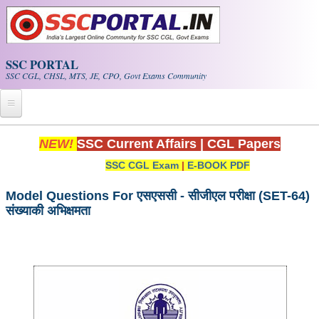
Skip to main content
SSC PORTAL
SSC CGL, CHSL, MTS, JE, CPO, Govt Exams Community
Home
NEW!
SSC Current Affairs
|
CGL Papers
SSC CGL Exam
|
E-BOOK PDF
Whats New!
Exam Calendar
Model Questions For एसएससी - सीजीएल परीक्षा (SET-64)
संख्याकी अभिक्षमता
PDF NOTES
SSC CGL Tier-1 PDF NOTES
SSC CHSL PDF Notes