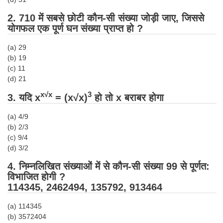
Tier-1 Syllabus
2. 710 में सबसे छोटी कौन-सी संख्या जोड़ी जाए, जिससे
Tier-1 Answer Keys
योगफल एक पूर्ण घन संख्या प्राप्त हो ?
(a) 29
SSC CGL TIER-2
(b) 19
TIER-2 Papers
(c) 11
(d) 21
TIER-2 Syllabus
x√x
3
3.
यदि
x
=
(x√x)
हो तो
x
बराबर होगा
(a)
4
/
9
SSC CGL PAPERS
(b)
2
/
3
(c)
9/
4
Study Kit for CGL Tier-1
(d)
3
/
2
CGL Trend Analysis
4.
निम्न
लिखित संख्याओं में से कौन-सी संख्या 99 से पूर्णत:
विभाजित होगी ?
CGL Exam Downloads
114345, 2462494, 135792, 913464
SSC CGL FREE EBOOK
(a) 114345
SSC CGL Results
(b) 3572404