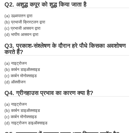
Q2. अशुद्ध कपूर को शुद्ध किया जाता है
Tier-1 Syllabus
Tier-1 Answer Keys
(a) ऊध्र्वपातन द्वारा
(b) प्रभाजी क्रिस्टलन द्वारा
(c) प्रभाजी आसवन द्वारा
SSC CGL TIER-2
(d) भापीय आसवन द्वारा
TIER-2 Papers
Q3. प्रकाश-संश्लेषण के दौरान हरे पौधे किसका अवशोषण
करते हैं?
TIER-2 Syllabus
(a) नाइट्रोजन
(b) कार्बन डाइऑक्साइड
SSC CGL PAPERS
(c) कार्बन मोनोक्साइड
(d) ऑक्सीजन
Study Kit for CGL Tier-1
Q4. ग्रीनहाउस प्रभाव का कारण क्या है?
CGL Trend Analysis
(a) नाइट्रोजन
CGL Exam Downloads
(b) कार्बन डाइऑक्साइड
(c) कार्बन मोनोक्साइड
SSC CGL FREE EBOOK
(d) नाइट्रोजन डाइऑक्साइड
SSC CGL Results