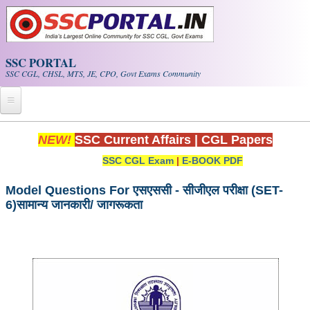
Skip to main content
SSC PORTAL
SSC CGL, CHSL, MTS, JE, CPO, Govt Exams Community
Home
NEW!
SSC Current Affairs
|
CGL Papers
SSC CGL Exam
|
E-BOOK PDF
Whats New!
Exam Calendar
Model Questions For एसएससी - सीजीएल परीक्षा (SET-
6)सामान्य जानकारी/ जागरूकता
PDF NOTES
SSC CGL Tier-1 PDF NOTES
SSC CHSL PDF Notes