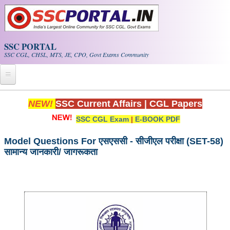
Skip to main content
SSC PORTAL
SSC CGL, CHSL, MTS, JE, CPO, Govt Exams Community
Home
NEW!
SSC Current Affairs
|
CGL Papers
SSC CGL Exam
|
E-BOOK PDF
Whats New!
Exam Calendar
Model Questions For एसएससी - सीजीएल परीक्षा (SET-58)
सामान्य जानकारी/ जागरूकता
PDF NOTES
SSC CGL Tier-1 PDF NOTES
SSC CHSL PDF Notes