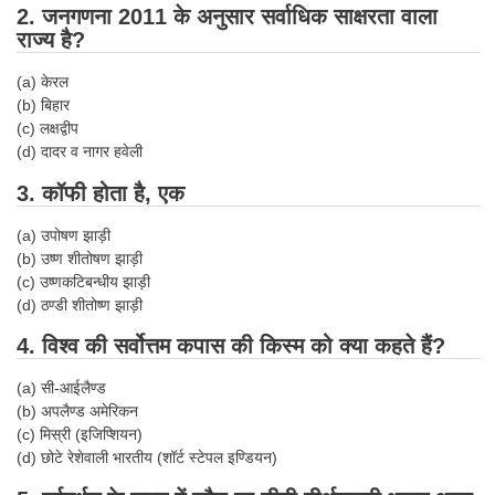
2. जनगणना 2011 के अनुसार सर्वाधिक साक्षरता वाला
Tier-1 Syllabus
राज्य है?
Tier-1 Answer Keys
(a) केरल
(b) बिहार
SSC CGL TIER-2
(c) लक्षद्वीप
TIER-2 Papers
(d) दादर व नागर हवेली
3. कॉफी होता है, एक
TIER-2 Syllabus
(a) उपोषण झाड़ी
(b) उष्ण शीतोषण झाड़ी
SSC CGL PAPERS
(c) उष्णकटिबन्धीय झाड़ी
(d) ठण्डी शीतोष्ण झाड़ी
Study Kit for CGL Tier-1
4. विश्व की सर्वोत्तम कपास की किस्म को क्या कहते हैं?
CGL Trend Analysis
(a) सी-आईलैण्ड
CGL Exam Downloads
(b) अपलैण्ड अमेरिकन
(c) मिस्री (इजिप्शियन)
SSC CGL FREE EBOOK
(d) छोटे रेशेवाली भारतीय (शॉर्ट स्टेपल इण्डियन)
SSC CGL Results