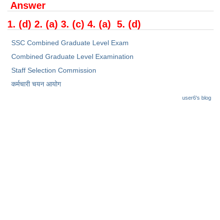
Junior Hindi Translators (JHT)
Answer
Delhi Police Constables
1. (d) 2. (a) 3. (c) 4. (a) 5. (d)
FCI Exam
SSC Combined Graduate Level Exam
CAPF / Delhi Police - SI (CPO)
Combined Graduate Level Examination
Staff Selection Commission
SSC Exam Vacancies
कर्मचारी चयन आयोग
Scientific Assistant Exam
user6's blog
ACIO (IB) Exam
MTS
MTS Exam Papers
MTS Exam Syllabus
MTS Study Notes
मल्टीटास्किंग : Hindi Notes