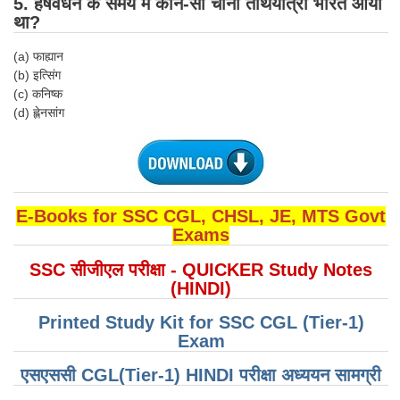
5. हर्षवर्धन के समय में कौन-सा चीनी तीर्थयात्री भारत आया
था?
CHSL
(a) फाह्यान
(b) इत्सिंग
CHSL Question Papers
(c) कनिष्क
CHSL Syllabus
(d) ह्लेनसांग
CHSL Exam Resources
CHSL Sample Paper
CHSL Study Notes
E-Books for SSC CGL, CHSL, JE, MTS Govt
Exams
EXAMS
SSC सीजीएल परीक्षा - QUICKER Study Notes
(HINDI)
Stenographers Grade 'C&D'
Printed Study Kit for SSC CGL (Tier-1)
SSC Constable (GD)
Exam
SSC Junior Engineers (J.E.)
एसएससी CGL(Tier-1) HINDI परीक्षा ​​अध्ययन सामग्री