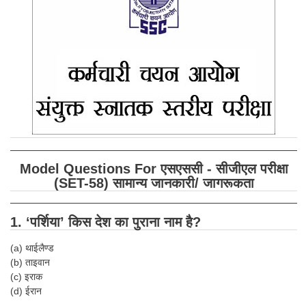
SSC CGL (Tier-1) हिन्दी PDF Notes
SSC CGL Tier-2 Notes
Scientific Assistant(IMD) PDF Notes
SSC Junior Engineer Notes
EBOOKS
FREE Current Affairs
Model Questions For एसएससी - सीजीएल परीक्षा
SSC CGL PDF Ebooks
(SET-58) सामान्य जानकारी/ जागरूकता
SSC CHSL PDF Ebooks
1. ‘पर्शिया’ किस देश का पुराना नाम है?
SSC CGL
(a) थाईलैण्ड
(b) ताइवान
SSC CGL TIER-1
(c) इराक
(d) ईरान
Tier-1 PAPERS