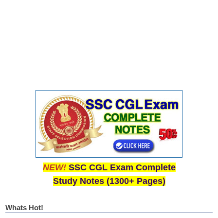
NEW!
SSC CGL Exam Complete
Study Notes (1300+ Pages)
Whats Hot!