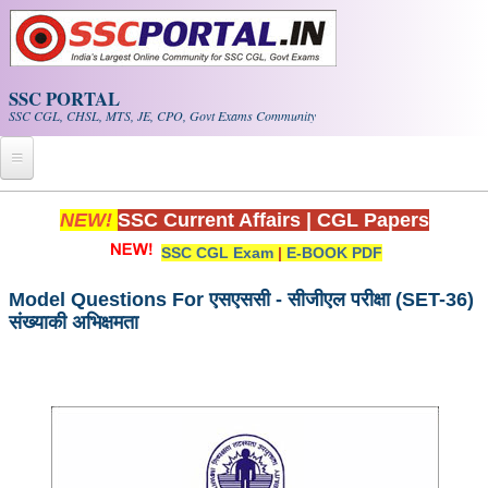
Skip to main content
SSC PORTAL
SSC CGL, CHSL, MTS, JE, CPO, Govt Exams Community
Home
NEW!
SSC Current Affairs
|
CGL Papers
SSC CGL Exam
|
E-BOOK PDF
Whats New!
Exam Calendar
Model Questions For एसएससी - सीजीएल परीक्षा (SET-36)
संख्याकी अभिक्षमता
PDF NOTES
SSC CGL Tier-1 PDF NOTES
SSC CHSL PDF Notes