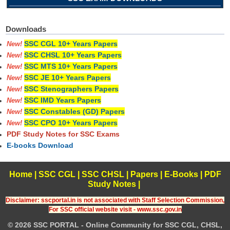
Downloads
SSC CGL 10+ Years Papers
New!
SSC CHSL 10+ Years Papers
New!
SSC MTS 10+ Years Papers
New!
SSC JE 10+ Years Papers
New!
SSC Stenographers Papers
New!
SSC IMD Years Papers
New!
SSC Constables (GD) Papers
New!
SSC CPO 10+ Years Papers
New!
PDF Study Notes for SSC Exams
E-books Download
Home
|
SSC CGL
|
SSC CHSL
|
Papers
|
E-Books
|
PDF
Study Notes
|
Disclaimer: sscportal.in is not associated with Staff Selection Commission,
For SSC official website visit - www.ssc.gov.in
© 2026 SSC PORTAL - Online Community for SSC CGL, CHSL,