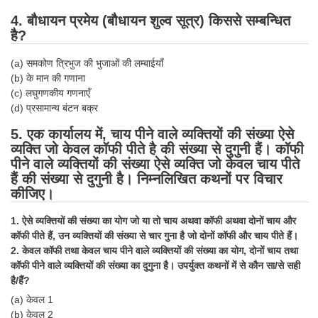
4. बौधायन प्रमेय (बौधायन शुल्व सूत्र) किससे सम्बन्धित
CHSL
है?
CHSL Question Papers
(a) समकोण त्रिभुज की भुजाओं की लम्बाईयाँ
(b) के मान की गणाना
CHSL Syllabus
(c) लघुगणकीय गणनाएँ
(d) प्रसामान्य बंटन बक्र
CHSL Exam Resources
5. एक कार्यालय में, चाय पीने वाले व्यक्तियों की संख्या ऐसे
CHSL Sample Paper
व्यक्ति जो केवल कॉफी पीते है की संख्या से दुगुनी हैं। कॉफी
पीने वाले व्यक्तियों की संख्या ऐसे व्यक्ति जो केवल चाय पीते
CHSL Study Notes
हैं की संख्या से दुगुनी है। निम्नलिखित कथनों पर विचार
कीजिए।
EXAMS
1. ऐसे व्यक्तियों की संख्या का योग जो या तो चाय अथवा कॉफी अथवा दोनों चाय और
कॉफी पीते हैं, उन व्यक्तियों की संख्या से चार गुना है जो दोनों कॉफी और चाय पीते हैं।
Stenographers Grade 'C&D'
2. केवल कॉफी तथा केवल चाय पीने वाले व्यक्तियों की संख्या का योग, दोनों चाय तथा
कॉफी पीने वाले व्यक्तियों की संख्या का दुगुना है। उपर्युक्त कथनों में से कौन सा/से सही
SSC Constable (GD)
है/हैं?
SSC Junior Engineers (J.E.)
(a) केवल 1
(b) केवल 2