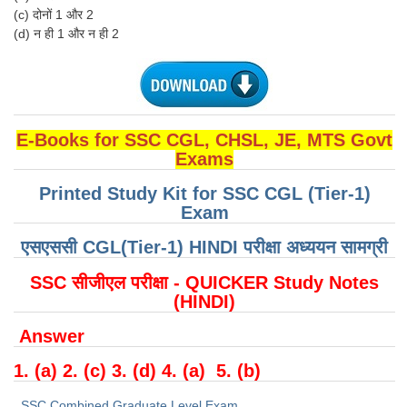
Junior Hindi Translators (JHT)
(c) दोनों 1 और 2
(d) न ही 1 और न ही 2
Delhi Police Constables
FCI Exam
CAPF / Delhi Police - SI (CPO)
SSC Exam Vacancies
E-Books for SSC CGL, CHSL, JE, MTS Govt
Exams
Scientific Assistant Exam
Printed Study Kit for SSC CGL (Tier-1)
ACIO (IB) Exam
Exam
एसएससी CGL(Tier-1) HINDI परीक्षा ​​अध्ययन सामग्री
MTS
SSC सीजीएल परीक्षा - QUICKER Study Notes
MTS Exam Papers
(HINDI)
MTS Exam Syllabus
Answer
MTS Study Notes
1. (a) 2. (c) 3. (d) 4. (a) 5. (b)
मल्टीटास्किंग : Hindi Notes
SSC Combined Graduate Level Exam