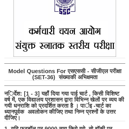
SSC CGL (Tier-1) हिन्दी PDF Notes
SSC CGL Tier-2 Notes
Scientific Assistant(IMD) PDF Notes
SSC Junior Engineer Notes
EBOOKS
FREE Current Affairs
Model Questions For एसएससी - सीजीएल परीक्षा
SSC CGL PDF Ebooks
(SET-36) संख्याकी अभिक्षमता
SSC CHSL PDF Ebooks
न
ि
र्देश:
[
1 - 3]
यहाँ दिया गया पाई चार्ट , किसी विशिष्ट
वर्ष में, एक विद्यालय प्रशासन द्वारा विभिन्न खेलों पर व्यय की
SSC CGL
गयी धनराशि को
प्रदर्शित
करता
है
। पार्इ -चार्ट का
ध्यानपूर्वक
अवलोकन कीजिए तथा निम्न प्रश्नों के उत्तर
SSC CGL TIER-1
दीजिए।
Tier-1 PAPERS
1. यदि
फुटबॉल
पर 9000 व्यय किये गये, तो हॉकी पर