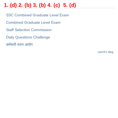
Junior Hindi Translators (JHT)
1. (d) 2. (b) 3. (b) 4. (c) 5. (d)
Delhi Police Constables
SSC Combined Graduate Level Exam
FCI Exam
Combined Graduate Level Exam
CAPF / Delhi Police - SI (CPO)
Staff Selection Commission
Daily Questions Challenge
SSC Exam Vacancies
कर्मचारी चयन आयोग
Scientific Assistant Exam
user6's blog
ACIO (IB) Exam
MTS
MTS Exam Papers
MTS Exam Syllabus
MTS Study Notes
मल्टीटास्किंग : Hindi Notes