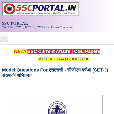
Skip to main content
SSC PORTAL
SSC CGL, CHSL, MTS, JE, CPO, Govt Exams Community
Home
NEW!
SSC Current Affairs
|
CGL Papers
SSC CGL Exam
|
E-BOOK PDF
Whats New!
Exam Calendar
Model Questions For एसएससी - सीजीएल परीक्षा (SET-3)
संख्याकी अभिक्षमता
PDF NOTES
SSC CGL Tier-1 PDF NOTES
SSC CHSL PDF Notes