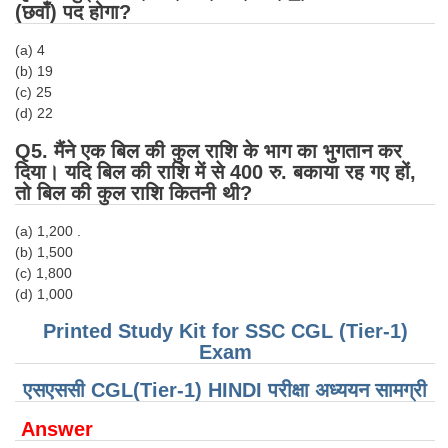
(छवाँ) पद होगा?
CHSL
(a) 4
(b) 19
CHSL Question Papers
(c) 25
(d) 22
CHSL Syllabus
Q5. मैंने एक बिल की कुल राशि के भाग का भुगतान कर
CHSL Exam Resources
दिया। यदि बिल की राशि में से 400 रु. बकाया रह गए हों,
तो बिल की कुल राशि कितनी थी?
CHSL Sample Paper
(a) 1,200 .
CHSL Study Notes
(b) 1,500
(c) 1,800
EXAMS
(d) 1,000
Printed Study Kit for SSC CGL (Tier-1)
Stenographers Grade 'C&D'
Exam
SSC Constable (GD)
एसएससी CGL(Tier-1) HINDI परीक्षा ​​अध्ययन सामग्री
SSC Junior Engineers (J.E.)
Answer