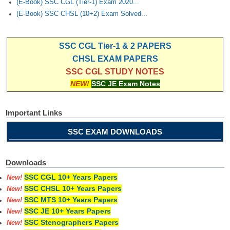
(E-Book) SSC CGL (Tier-1) Exam 2020...
(E-Book) SSC CHSL (10+2) Exam Solved...
SSC CGL Tier-1 & 2 PAPERS
CHSL EXAM PAPERS
SSC CGL STUDY NOTES
NEW!
SSC JE Exam Notes
Important Links
SSC EXAM DOWNLOADS
Downloads
SSC CGL 10+ Years Papers
New!
SSC CHSL 10+ Years Papers
New!
SSC MTS 10+ Years Papers
New!
SSC JE 10+ Years Papers
New!
SSC Stenographers Papers
New!