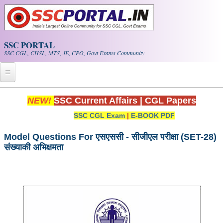
Skip to main content
SSC PORTAL
SSC CGL, CHSL, MTS, JE, CPO, Govt Exams Community
Home
NEW!
SSC Current Affairs
|
CGL Papers
SSC CGL Exam
|
E-BOOK PDF
Whats New!
Exam Calendar
Model Questions For एसएससी - सीजीएल परीक्षा (SET-28)
संख्याकी अभिक्षमता
PDF NOTES
SSC CGL Tier-1 PDF NOTES
SSC CHSL PDF Notes