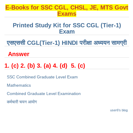
Junior Hindi Translators (JHT)
E-Books for SSC CGL, CHSL, JE, MTS Govt
Delhi Police Constables
Exams
FCI Exam
Printed Study Kit for SSC CGL (Tier-1)
Exam
CAPF / Delhi Police - SI (CPO)
एसएससी CGL(Tier-1) HINDI परीक्षा ​​अध्ययन सामग्री
SSC Exam Vacancies
Answer
Scientific Assistant Exam
1. (c) 2. (b) 3. (a) 4. (d) 5. (c)
ACIO (IB) Exam
SSC Combined Graduate Level Exam
MTS
Mathematics
Combined Graduate Level Examination
MTS Exam Papers
कर्मचारी चयन आयोग
MTS Exam Syllabus
user6's blog
MTS Study Notes
मल्टीटास्किंग : Hindi Notes