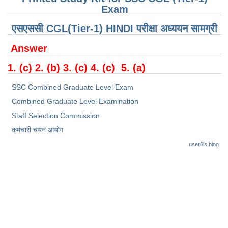
Junior Hindi Translators (JHT)
Exam
Delhi Police Constables
एसएससी CGL(Tier-1) HINDI परीक्षा ​​अध्ययन सामग्री
FCI Exam
Answer
CAPF / Delhi Police - SI (CPO)
1. (c) 2. (b) 3. (c) 4. (c) 5. (a)
SSC Exam Vacancies
SSC Combined Graduate Level Exam
Scientific Assistant Exam
Combined Graduate Level Examination
ACIO (IB) Exam
Staff Selection Commission
कर्मचारी चयन आयोग
MTS
user6's blog
MTS Exam Papers
MTS Exam Syllabus
MTS Study Notes
मल्टीटास्किंग : Hindi Notes