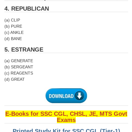
4. REPUBLICAN
CHSL
(a) CLIP
CHSL Question Papers
(b) PURE
(c) ANKLE
CHSL Syllabus
(d) BANE
CHSL Exam Resources
5. ESTRANGE
CHSL Sample Paper
(a) GENERATE
(b) SERGEANT
CHSL Study Notes
(c) REAGENTS
(d) GREAT
EXAMS
Stenographers Grade 'C&D'
SSC Constable (GD)
E-Books for SSC CGL, CHSL, JE, MTS Govt
Exams
SSC Junior Engineers (J.E.)
Printed Study Kit for SSC CGL (Tier-1)