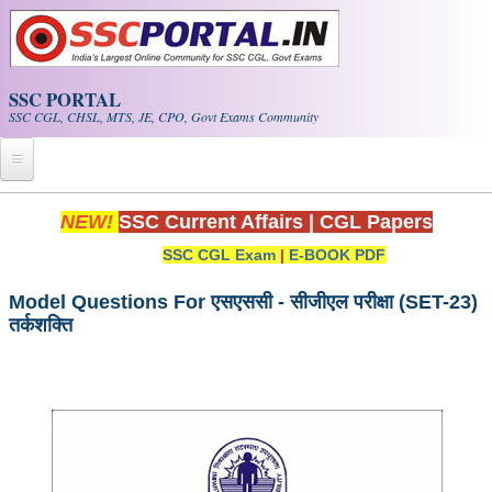
Skip to main content
SSC PORTAL
SSC CGL, CHSL, MTS, JE, CPO, Govt Exams Community
Home
NEW!
SSC Current Affairs
|
CGL Papers
SSC CGL Exam
|
E-BOOK PDF
Whats New!
Exam Calendar
Model Questions For एसएससी - सीजीएल परीक्षा (SET-23)
तर्कशक्ति
PDF NOTES
SSC CGL Tier-1 PDF NOTES
SSC CHSL PDF Notes