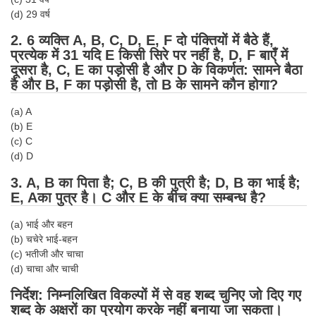
Tier-1 Syllabus
(d) 29 वर्ष
Tier-1 Answer Keys
2. 6 व्यक्ति A, B, C, D, E, F दो पंक्तियों में बैठे हैं,
प्रत्येक में 31 यदि E किसी सिरे पर नहीं है, D, F बाएँ में
दूसरा है, C, E का पड़ोसी है और D के विकर्णत: सामने बैठा
SSC CGL TIER-2
है और B, F का पड़ोसी है, तो B के सामने कौन होगा?
TIER-2 Papers
(a) A
TIER-2 Syllabus
(b) E
(c) C
(d) D
SSC CGL PAPERS
3. A, B का पिता है; C, B की पुत्री है; D, B का भाई है;
E, Aका पुत्र है। C और E के बीच क्या सम्बन्ध है?
Study Kit for CGL Tier-1
(a) भाई और बहन
CGL Trend Analysis
(b) चचेरे भाई-बहन
CGL Exam Downloads
(c) भतीजी और चाचा
(d) चाचा और चाची
SSC CGL FREE EBOOK
निर्देश: निम्नलिखित विकल्पों में से वह शब्द चुनिए जो दिए गए
SSC CGL Results
शब्द के अक्षरों का प्रयोग करके नहीं बनाया जा सकता।