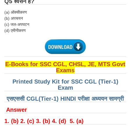
Q5 श्वसन है?
CHSL
(a) ऑक्सीकरण
(b) अपचयन
(c) जल-अपघटन
CHSL Question Papers
(d) एमीनीकरण
CHSL Syllabus
CHSL Exam Resources
CHSL Sample Paper
E-Books for SSC CGL, CHSL, JE, MTS Govt
CHSL Study Notes
Exams
Printed Study Kit for SSC CGL (Tier-1)
EXAMS
Exam
एसएससी CGL(Tier-1) HINDI परीक्षा ​​अध्ययन सामग्री
Stenographers Grade 'C&D'
SSC Constable (GD)
Answer
SSC Junior Engineers (J.E.)
1. (b) 2. (c) 3. (b) 4. (d) 5. (a)