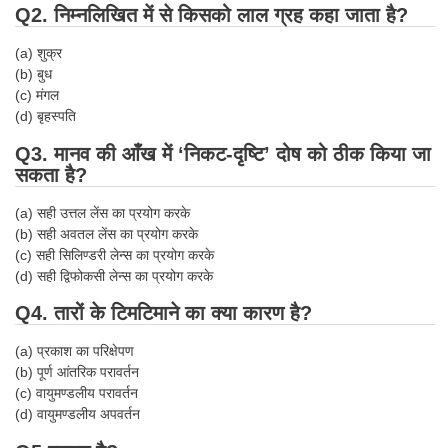
Q2. निम्नलिखित में से किसको लाल ग्रह कहा जाता है?
Tier-1 Syllabus
Tier-1 Answer Keys
(a) शुक्र
(b) बुध
(c) मंगल
SSC CGL TIER-2
(d) बृहस्पति
TIER-2 Papers
Q3. मानव की आँख में ‘निकट-दृष्टि’ दोष को ठीक किया जा
सकता है?
TIER-2 Syllabus
(a) सही उत्तल लेंस का प्रयोग करके
(b) सही अवतल लेंस का प्रयोग करके
SSC CGL PAPERS
(c) सही सिलिण्डरी लेन्स का प्रयोग करके
(d) सही द्विफोकसी लेन्स का प्रयोग करके
Study Kit for CGL Tier-1
Q4. तारों के टिमटिमाने का क्या कारण है?
CGL Trend Analysis
(a) प्रकाश का परिक्षेपण
CGL Exam Downloads
(b) पूर्ण आंतरिक परावर्तन
(c) वायुमण्डलीय परावर्तन
SSC CGL FREE EBOOK
(d) वायुमण्डलीय अपवर्तन
SSC CGL Results