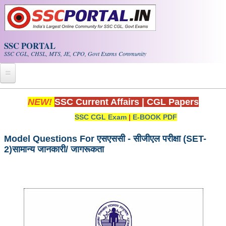
Skip to main content
SSC PORTAL
SSC CGL, CHSL, MTS, JE, CPO, Govt Exams Community
Home
NEW!
SSC Current Affairs
|
CGL Papers
SSC CGL Exam
|
E-BOOK PDF
Whats New!
Exam Calendar
Model Questions For एसएससी - सीजीएल परीक्षा (SET-
2)सामान्य जानकारी/ जागरूकता
PDF NOTES
SSC CGL Tier-1 PDF NOTES
SSC CHSL PDF Notes