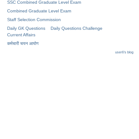
Junior Hindi Translators (JHT)
SSC Combined Graduate Level Exam
Combined Graduate Level Exam
Delhi Police Constables
Staff Selection Commission
FCI Exam
Daily GK Questions
Daily Questions Challenge
Current Affairs
CAPF / Delhi Police - SI (CPO)
कर्मचारी चयन आयोग
SSC Exam Vacancies
user6's blog
Scientific Assistant Exam
ACIO (IB) Exam
MTS
MTS Exam Papers
MTS Exam Syllabus
MTS Study Notes
मल्टीटास्किंग : Hindi Notes