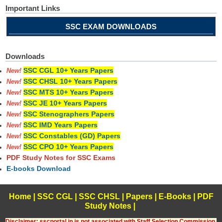
Important Links
SSC EXAM DOWNLOADS
Downloads
SSC CGL 10+ Years Papers
New!
SSC CHSL 10+ Years Papers
New!
SSC MTS 10+ Years Papers
New!
SSC JE 10+ Years Papers
New!
SSC Stenographers Papers
New!
SSC IMD Years Papers
New!
SSC Constables (GD) Papers
New!
SSC CPO 10+ Years Papers
New!
PDF Study Notes for SSC Exams
E-books Download
Home
|
SSC CGL
|
SSC CHSL
|
Papers
|
E-Books
|
PDF
Study Notes
|
Disclaimer: sscportal.in is not associated with Staff Selection Commission,