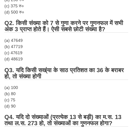
Tier-1 Syllabus
(c) 375 रु०
(d) 500 रु०
Tier-1 Answer Keys
Q2. किसी संख्या को 7 से गुणा करने पर गुणनफल में सभी
अंक 3 प्राप्त होते हैं। ऐसी सबसे छोटी संख्या है?
SSC CGL TIER-2
TIER-2 Papers
(a) 47649
(b) 47719
TIER-2 Syllabus
(c) 47619
(d) 48619
Q3. यदि किसी सख्ंया के साठ प्रतिशत का 36 के बराबर
SSC CGL PAPERS
हो, तो संख्या होगी
Study Kit for CGL Tier-1
(a) 100
(b) 80
CGL Trend Analysis
(c) 75
CGL Exam Downloads
(d) 90
Q4. यदि दो संख्याओं (प्रत्येक 13 से बड़ी) का म.स. 13
SSC CGL FREE EBOOK
तथा ल.स. 273 हो, तो संख्याओं का गुणनफल होगा?
SSC CGL Results