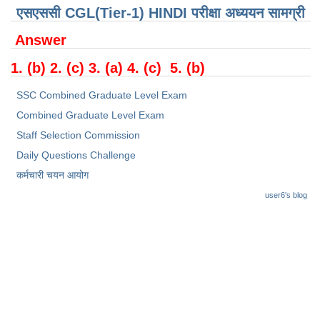
Junior Hindi Translators (JHT)
एसएससी CGL(Tier-1) HINDI परीक्षा ​​अध्ययन सामग्री
Delhi Police Constables
Answer
FCI Exam
1. (b) 2. (c) 3. (a) 4. (c) 5. (b)
CAPF / Delhi Police - SI (CPO)
SSC Combined Graduate Level Exam
SSC Exam Vacancies
Combined Graduate Level Exam
Scientific Assistant Exam
Staff Selection Commission
Daily Questions Challenge
ACIO (IB) Exam
कर्मचारी चयन आयोग
user6's blog
MTS
MTS Exam Papers
MTS Exam Syllabus
MTS Study Notes
मल्टीटास्किंग : Hindi Notes