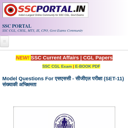
Skip to main content
SSC PORTAL
SSC CGL, CHSL, MTS, JE, CPO, Govt Exams Community
Home
NEW!
SSC Current Affairs
|
CGL Papers
SSC CGL Exam
|
E-BOOK PDF
Whats New!
Exam Calendar
Model Questions For एसएससी - सीजीएल परीक्षा (SET-11)
संख्याकी अभिक्षमता
PDF NOTES
SSC CGL Tier-1 PDF NOTES
SSC CHSL PDF Notes