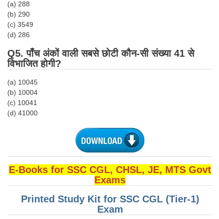
(a) 288
(b) 290
CHSL
(c) 3549
(d) 286
CHSL Question Papers
Q5. पाँच अंकों वाली सबसे छोटी कौन-सी संख्या 41 से
CHSL Syllabus
विभाजित होगी?
CHSL Exam Resources
(a) 10045
(b) 10004
CHSL Sample Paper
(c) 10041
(d) 41000
CHSL Study Notes
EXAMS
Stenographers Grade 'C&D'
E-Books for SSC CGL, CHSL, JE, MTS Govt
Exams
SSC Constable (GD)
Printed Study Kit for SSC CGL (Tier-1)
SSC Junior Engineers (J.E.)
Exam