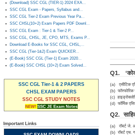
(Download) SSC CGL (TIER-1) 2024 EXA...
SSC CGL Exam - Papers, Syllabus and...
SSC CGL Tier-2 Exam Previous Year Pa...
SSC CHSL(10+2) Exam Papers PDF Downl...
SSC CGL Exam : Tier-1 & Tier-2 P...
SSC CGL, CHSL, JE, CPO, MTS, Exams P...
Download E-Books for SSC CGL, CHSL,...
SSC CGL (Tier-1&2) Exam QUICKER...
(E-Book) SSC CGL (Tier-1) Exam 2020...
(E-Book) SSC CHSL (10+2) Exam Solved...
Q1. ‘कोका 
SSC CGL Tier-1 & 2 PAPERS
(a) एसीटिक 
(b) फॉस्फोरिक
CHSL EXAM PAPERS
(c) हाइड्रोक्ल
SSC CGL STUDY NOTES
(d) फॉर्मिक एस
NEW!
SSC JE Exam Notes
Q2. साहित्
Important Links
(a) रॉबर्ट जे. 
(b) रॉबर्ट एच. 
SSC EXAM DOWNLOADS