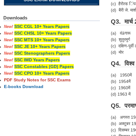
(c) हैरोल्ड िं
(d) बैरी जे. मार
Downloads
Q3. मार्च 
SSC CGL 10+ Years Papers
New!
(a) वंâगारू
SSC CHSL 10+ Years Papers
New!
(b) शुतुरमुर्ग
SSC MTS 10+ Years Papers
New!
(c) दक्षिण-पूर्व
SSC JE 10+ Years Papers
New!
(d) मोर
SSC Stenographers Papers
New!
SSC IMD Years Papers
New!
Q4. विश्व 
SSC Constables (GD) Papers
New!
SSC CPO 10+ Years Papers
New!
(a) 1950में
PDF Study Notes for SSC Exams
(b) 1954में
E-books Download
(c) 1960मे
(d) 1963 में
Q5. परमाण
(a) अगस्त 194
(b) अक्टूबर 19
(c) दिसम्बर 196