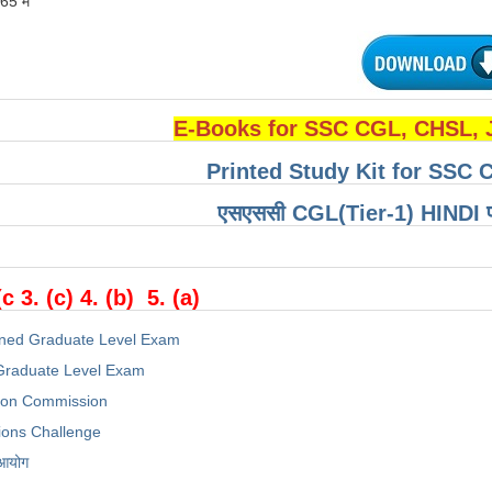
5 में
E-Books for SSC CGL, CHSL,
Printed Study Kit for SSC 
एसएससी CGL(Tier-1) HINDI परीक्
(c 3. (c) 4. (b) 5. (a)
ned Graduate Level Exam
raduate Level Exam
tion Commission
ions Challenge
 आयोग