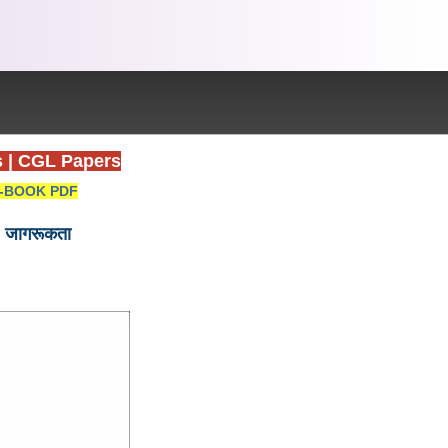
s
|
CGL Papers
-BOOK PDF
 जागरूकता