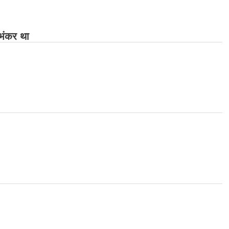
ुभंकर था