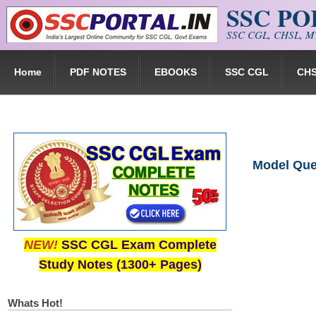
SSC P
Skip to main content
SSC CGL, CHSL, MT
Home
PDF NOTES
EBOOKS
SSC CGL
CH
Model Quest
NEW!
SSC CGL Exam Complete
Study Notes (1300+ Pages)
Whats Hot!