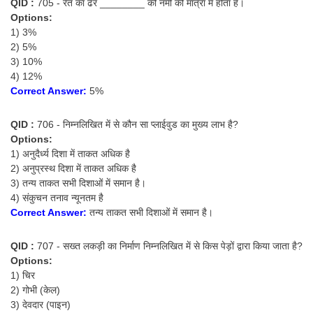
Junior Hindi Translators (JHT)
QID :
705 - रेत का ढेर ________ की नमी की मात्रा में होता है।
Options:
Delhi Police Constables
1) 3%
2) 5%
FCI Exam
3) 10%
4) 12%
CAPF / Delhi Police - SI (CPO)
Correct Answer:
5%
SSC Exam Vacancies
QID :
706 - निम्नलिखित में से कौन सा प्लाईवुड का मुख्य लाभ है?
Scientific Assistant Exam
Options:
1) अनुदैर्ध्य दिशा में ताकत अधिक है
ACIO (IB) Exam
2) अनुप्रस्थ दिशा में ताकत अधिक है
3) तन्य ताकत सभी दिशाओं में समान है।
MTS
4) संकुचन तनाव न्यूनतम है
Correct Answer:
तन्य ताकत सभी दिशाओं में समान है।
MTS Exam Papers
QID :
707 - सख्त लकड़ी का निर्माण निम्नलिखित में से किस पेड़ों द्वारा किया जाता है?
MTS Exam Syllabus
Options:
1) चिर
MTS Study Notes
2) गोभी (केल)
3) देवदार (पाइन)
मल्टीटास्किंग : Hindi Notes