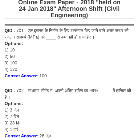
Online Exam Paper - 2018 "held on
Tier-1 Syllabus
24 Jan 2018" Afternoon Shift (Civil
Engineering)
Tier-1 Answer Keys
QID :
701 - एक इमारत के निर्माण के लिए इस्तेमाल किए जाने वाले अच्छे पत्थर की
SSC CGL TIER-2
संदलन सामर्थ्य (MPa) को ____ से कम नहीं होना चाहिए ।
TIER-2 Papers
Options:
1) 10
TIER-2 Syllabus
2) 50
3) 100
4) 120
Correct Answer:
100
SSC CGL PAPERS
Study Kit for CGL Tier-1
QID :
702 - साधारण सीमेंट में, अपनी अंतिम शक्ति का 99% _____ में हासिल की
है ।
CGL Trend Analysis
Options:
1) 3 दिन
CGL Exam Downloads
2) 7 दिन
SSC CGL FREE EBOOK
3) 28 दिन
4) 1 वर्ष
SSC CGL Results
Correct Answer:
28 दिन