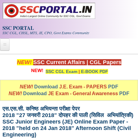
Skip to main content
SSC PORTAL
SSC CGL, CHSL, MTS, JE, CPO, Govt Exams Community
Home
NEW!
SSC Current Affairs
|
CGL Papers
SSC CGL Exam
|
E-BOOK PDF
Whats New!
Exam Calendar
NEW!
Download
J.E. Exam - PAPERS
PDF
NEW!
Download
JE Exam - General Awareness
PDF
PDF NOTES
एस.एस.सी. कनिष्ठ अभियन्ता परीक्षा पेपर
2018 "27 जनवरी 2018" दोपहर की पाली (सिविल अभियांत्रिकी)
SSC CGL Tier-1 PDF NOTES
SSC Junior Engineers (JE) Online Exam Paper -
SSC CHSL PDF Notes
2018 "held on 24 Jan 2018" Afternoon Shift (Civil
Engineering)