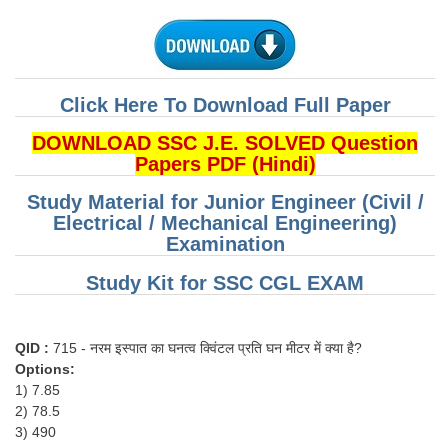
Click Here To Download Full Paper
DOWNLOAD SSC J.E. SOLVED Question
Papers PDF (Hindi)
Study Material for Junior Engineer (Civil /
Electrical / Mechanical Engineering)
Examination
Study Kit for SSC CGL EXAM
QID :
715 - नरम इस्पात का घनत्व क्विंटल प्रति घन मीटर में क्या है?
Options:
1) 7.85
2) 78.5
3) 490