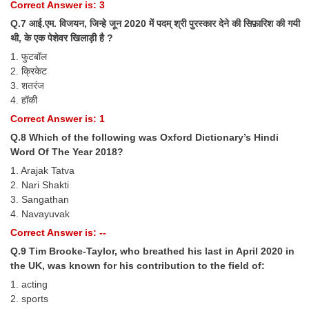
Junior Hindi Translators (JHT)
Correct Answer is: 3
Q.7 आई.एम. विजयन, जिन्हे जून 2020 में पदम् श्री पुरस्कार देने की सिफ़ारिश की गयी
Delhi Police Constables
थी, के एक पेशेवर खिलाड़ी है ?
FCI Exam
1. फुटबॉल
2. क्रिकेट
CAPF / Delhi Police - SI (CPO)
3. शतरंज
4. हॉकी
SSC Exam Vacancies
Correct Answer is: 1
Scientific Assistant Exam
Q.8 Which of the following was Oxford Dictionary’s Hindi
Word Of The Year 2018?
ACIO (IB) Exam
1. Arajak Tatva
2. Nari Shakti
MTS
3. Sangathan
4. Navayuvak
MTS Exam Papers
Correct Answer is: --
MTS Exam Syllabus
Q.9 Tim Brooke-Taylor, who breathed his last in April 2020 in
the UK, was known for his contribution to the field of:
MTS Study Notes
1. acting
2. sports
मल्टीटास्किंग : Hindi Notes