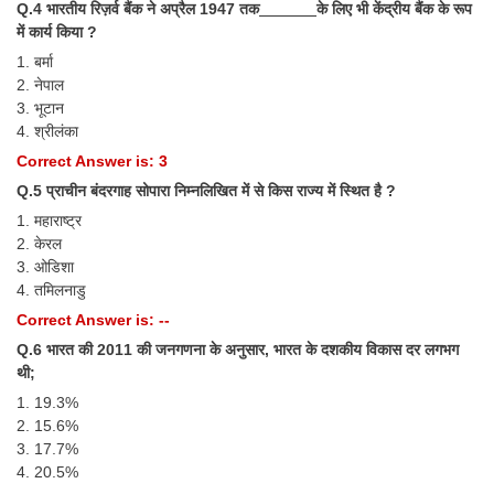
Q.4 भारतीय रिज़र्व बैंक ने अप्रैल 1947 तक
के लिए भी केंद्रीय बैंक के रूप
में कार्य किया ?
CHSL
1. बर्मा
2. नेपाल
CHSL Question Papers
3. भूटान
4. श्रीलंका
CHSL Syllabus
Correct Answer is: 3
CHSL Exam Resources
Q.5 प्राचीन बंदरगाह सोपारा निम्नलिखित में से किस राज्य में स्थित है ?
CHSL Sample Paper
1. महाराष्ट्र
2. केरल
CHSL Study Notes
3. ओडिशा
4. तमिलनाडु
Correct Answer is: --
EXAMS
Q.6 भारत की 2011 की जनगणना के अनुसार, भारत के दशकीय विकास दर लगभग
थी;
Stenographers Grade 'C&D'
1. 19.3%
SSC Constable (GD)
2. 15.6%
3. 17.7%
SSC Junior Engineers (J.E.)
4. 20.5%