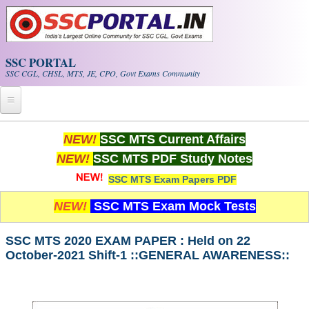
Skip to main content
SSC PORTAL
SSC CGL, CHSL, MTS, JE, CPO, Govt Exams Community
Home
NEW!
SSC MTS Current Affairs
NEW!
SSC MTS PDF Study Notes
Whats New!
SSC MTS Exam Papers PDF
Exam Calendar
NEW!
SSC MTS Exam Mock Tests
PDF NOTES
SSC MTS 2020 EXAM PAPER : Held on 22
October-2021 Shift-1 ::GENERAL AWARENESS::
SSC CGL Tier-1 PDF NOTES
SSC CHSL PDF Notes