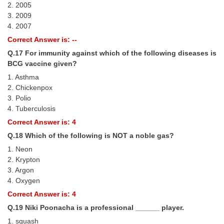
2. 2005
3. 2009
4. 2007
Correct Answer is: --
Q.17 For immunity against which of the following diseases is
BCG vaccine given?
1. Asthma
2. Chickenpox
3. Polio
4. Tuberculosis
Correct Answer is: 4
Q.18 Which of the following is NOT a noble gas?
1. Neon
2. Krypton
3. Argon
4. Oxygen
Correct Answer is: 4
Q.19 Niki Poonacha is a professional ______ player.
1. squash