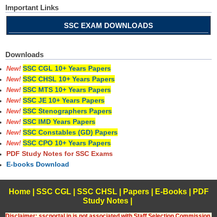
Important Links
SSC EXAM DOWNLOADS
Downloads
SSC CGL 10+ Years Papers
New!
SSC CHSL 10+ Years Papers
New!
SSC MTS 10+ Years Papers
New!
SSC JE 10+ Years Papers
New!
SSC Stenographers Papers
New!
SSC IMD Years Papers
New!
SSC Constables (GD) Papers
New!
SSC CPO 10+ Years Papers
New!
PDF Study Notes for SSC Exams
E-books Download
Home
|
SSC CGL
|
SSC CHSL
|
Papers
|
E-Books
|
PDF
Study Notes
|
Disclaimer: sscportal.in is not associated with Staff Selection Commission,