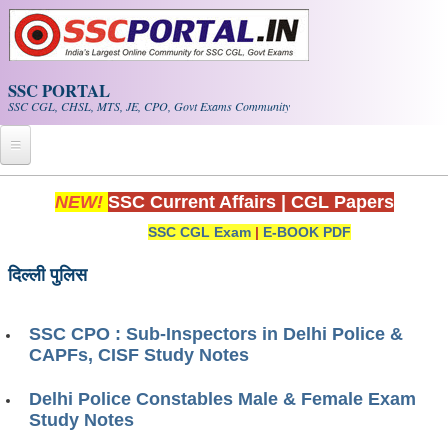
Skip to main content
SSC PORTAL
SSC CGL, CHSL, MTS, JE, CPO, Govt Exams Community
Home
NEW!
SSC Current Affairs
|
CGL Papers
SSC CGL Exam
|
E-BOOK PDF
Whats New!
Exam Calendar
दिल्ली पुलिस
PDF NOTES
SSC CPO : Sub-Inspectors in Delhi Police &
CAPFs, CISF Study Notes
SSC CGL Tier-1 PDF NOTES
Delhi Police Constables Male & Female Exam
SSC CHSL PDF Notes
Study Notes