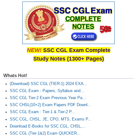
Junior Hindi Translators (JHT)
Delhi Police Constables
FCI Exam
CAPF / Delhi Police - SI (CPO)
SSC Exam Vacancies
NEW!
SSC CGL Exam Complete
Scientific Assistant Exam
Study Notes (1300+ Pages)
ACIO (IB) Exam
Whats Hot!
(Download) SSC CGL (TIER-1) 2024 EXA...
MTS
SSC CGL Exam - Papers, Syllabus and...
SSC CGL Tier-2 Exam Previous Year Pa...
MTS Exam Papers
SSC CHSL(10+2) Exam Papers PDF Downl...
MTS Exam Syllabus
SSC CGL Exam : Tier-1 & Tier-2 P...
SSC CGL, CHSL, JE, CPO, MTS, Exams P...
MTS Study Notes
Download E-Books for SSC CGL, CHSL,...
SSC CGL (Tier-1&2) Exam QUICKER...
मल्टीटास्किंग : Hindi Notes