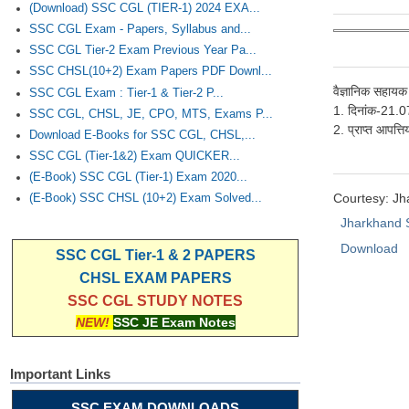
(Download) SSC CGL (TIER-1) 2024 EXA...
SSC CGL Exam - Papers, Syllabus and...
SSC CGL Tier-2 Exam Previous Year Pa...
SSC CHSL(10+2) Exam Papers PDF Downl...
वैज्ञानिक सहायक 
SSC CGL Exam : Tier-1 & Tier-2 P...
1. दिनांक-21.07.
SSC CGL, CHSL, JE, CPO, MTS, Exams P...
2. प्राप्त आपत्त
Download E-Books for SSC CGL, CHSL,...
SSC CGL (Tier-1&2) Exam QUICKER...
(E-Book) SSC CGL (Tier-1) Exam 2020...
Courtesy: Jh
(E-Book) SSC CHSL (10+2) Exam Solved...
Jharkhand
Download
SSC CGL Tier-1 & 2 PAPERS
CHSL EXAM PAPERS
SSC CGL STUDY NOTES
NEW!
SSC JE Exam Notes
Important Links
SSC EXAM DOWNLOADS