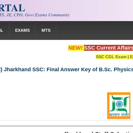
ORTAL
S, JE, CPO, Govt Exams Community
SL
EXAMS
MTS
NEW!
SSC Current Affair
SSC CGL Exam
|
E
 Jharkhand SSC: Final Answer Key of B.Sc. Physics