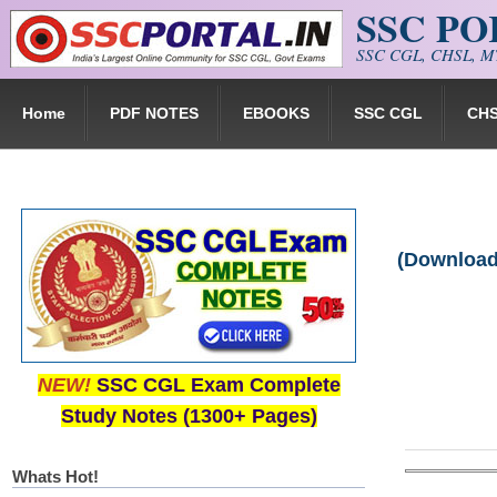
SSC P
Skip to main content
SSC CGL, CHSL, MT
Home
PDF NOTES
EBOOKS
SSC CGL
CH
(Download)
NEW!
SSC CGL Exam Complete
Study Notes (1300+ Pages)
Whats Hot!