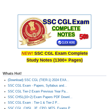
Junior Hindi Translators (JHT)
Delhi Police Constables
FCI Exam
CAPF / Delhi Police - SI (CPO)
SSC Exam Vacancies
Scientific Assistant Exam
NEW!
SSC CGL Exam Complete
ACIO (IB) Exam
Study Notes (1300+ Pages)
MTS
Whats Hot!
MTS Exam Papers
(Download) SSC CGL (TIER-1) 2024 EXA...
SSC CGL Exam - Papers, Syllabus and...
MTS Exam Syllabus
SSC CGL Tier-2 Exam Previous Year Pa...
SSC CHSL(10+2) Exam Papers PDF Downl...
MTS Study Notes
SSC CGL Exam : Tier-1 & Tier-2 P...
मल्टीटास्किंग : Hindi Notes
SSC CGL, CHSL, JE, CPO, MTS, Exams P...