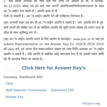
2. यदि किसी अभ्यर्थी को नीचे दिये गये उत्तर पर आपत्ति हो तो, वे दिनांक-
Tier-1 Syllabus
30.12.2015 संध्या 05.00 बजे तक अपनी आपत्ति/आपत्तियाँ/प्रमाण/तथ्य के साथ
आॅन-लाईन भेज सकते हैं। आपत्ति डाक से भी
Tier-1 Answer Keys
भेजी जा सकती है। आॅन-लाईन आपत्ति देने की प्रक्रिया निम्नवत हैः-
(क) अभ्यर्थी मात्र एक बार ही आॅन-लाईन आपत्ति दे सकते हैं। अतः आपत्ति देने के पूर्व
SSC CGL TIER-2
सभी उत्तरों की समीक्षा कर लें एवं समेकित आपत्ति की सूची प्रश्न संख्या एवं प्रश्न पत्र के
कोड के साथ सूचीबद्ध कर लें।
TIER-2 Papers
(ख) आॅन-लाईन आपत्ति करने के लिए आयोग के वेवसाईट- www.jssc.in पर जाएं एवं
TIER-2 Syllabus
submit Representation on the Answer Key for JSSCE 2015 2015
को click करें, एवं अपना रौल नम्बर/आवेदन संख्या एवं जन्म तिथि डालकर आॅन-लाईन
आपत्ति दे सकते हैं। यदि आपत्ति से संबंधित कोई कागजात देना है तो उसकी स्कैन काॅपी
को भी अपलोड किया जा सकता है।
SSC CGL PAPERS
Click Here for Answer Key's
Study Kit for CGL Tier-1
CGL Trend Analysis
Courtesy: Jharkhand-SSC
Clerk
CGL Exam Downloads
Staff Selection Commission
Jharkhand SSC
SSC CGL FREE EBOOK
Answer Key
SSC CGL Results
SSCguru's blog