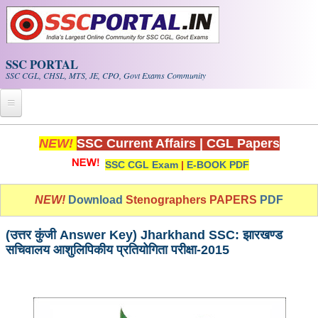
Skip to main content
SSC PORTAL
SSC CGL, CHSL, MTS, JE, CPO, Govt Exams Community
Home
NEW!
SSC Current Affairs
|
CGL Papers
SSC CGL Exam
|
E-BOOK PDF
Whats New!
Exam Calendar
NEW!
Download
Stenographers PAPERS
PDF
PDF NOTES
(उत्तर कुंजी Answer Key) Jharkhand SSC: झारखण्ड
सचिवालय आशुलिपिकीय प्रतियोगिता परीक्षा-2015
SSC CGL Tier-1 PDF NOTES
SSC CHSL PDF Notes