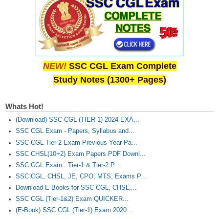
Junior Hindi Translators (JHT)
Delhi Police Constables
FCI Exam
CAPF / Delhi Police - SI (CPO)
NEW!
SSC CGL Exam Complete
SSC Exam Vacancies
Study Notes (1300+ Pages)
Scientific Assistant Exam
Whats Hot!
ACIO (IB) Exam
(Download) SSC CGL (TIER-1) 2024 EXA...
SSC CGL Exam - Papers, Syllabus and...
MTS
SSC CGL Tier-2 Exam Previous Year Pa...
SSC CHSL(10+2) Exam Papers PDF Downl...
MTS Exam Papers
SSC CGL Exam : Tier-1 & Tier-2 P...
SSC CGL, CHSL, JE, CPO, MTS, Exams P...
MTS Exam Syllabus
Download E-Books for SSC CGL, CHSL,...
MTS Study Notes
SSC CGL (Tier-1&2) Exam QUICKER...
(E-Book) SSC CGL (Tier-1) Exam 2020...
मल्टीटास्किंग : Hindi Notes