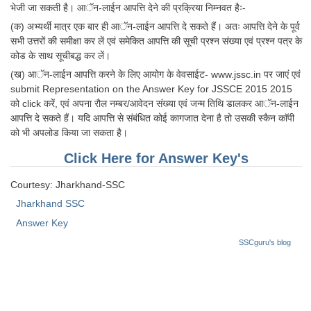
भेजी जा सकती है। आॅन-लाईन आपत्ति देने की प्रक्रिया निम्नवत हैः-
Tier-1 Syllabus
(क) अभ्यर्थी मात्र एक बार ही आॅन-लाईन आपत्ति दे सकते हैं। अतः आपत्ति देने के पूर्व
Tier-1 Answer Keys
सभी उत्तरों की समीक्षा कर लें एवं समेकित आपत्ति की सूची प्रश्न संख्या एवं प्रश्न पत्र के
कोड के साथ सूचीबद्ध कर लें।
SSC CGL TIER-2
(ख) आॅन-लाईन आपत्ति करने के लिए आयोग के वेवसाईट- www.jssc.in पर जाएं एवं
submit Representation on the Answer Key for JSSCE 2015 2015
TIER-2 Papers
को click करें, एवं अपना रौल नम्बर/आवेदन संख्या एवं जन्म तिथि डालकर आॅन-लाईन
आपत्ति दे सकते हैं। यदि आपत्ति से संबंधित कोई कागजात देना है तो उसकी स्कैन काॅपी
TIER-2 Syllabus
को भी अपलोड किया जा सकता है।
Click Here for Answer Key's
SSC CGL PAPERS
Courtesy: Jharkhand-SSC
Study Kit for CGL Tier-1
Jharkhand SSC
CGL Trend Analysis
Answer Key
SSCguru's blog
CGL Exam Downloads
SSC CGL FREE EBOOK
SSC CGL Results