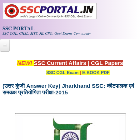
Skip to main content
SSC PORTAL
SSC CGL, CHSL, MTS, JE, CPO, Govt Exams Community
Home
NEW!
SSC Current Affairs
|
CGL Papers
SSC CGL Exam
|
E-BOOK PDF
Whats New!
Exam Calendar
(उत्तर कुंजी Answer Key) Jharkhand SSC: कीटपालक एवं
समकक्ष प्रतियोगिता परीक्षा-2015
PDF NOTES
SSC CGL Tier-1 PDF NOTES
SSC CHSL PDF Notes