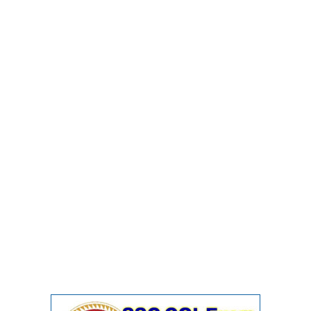
CHSL
CHSL Question Papers
CHSL Syllabus
CHSL Exam Resources
CHSL Sample Paper
CHSL Study Notes
EXAMS
Stenographers Grade 'C&D'
SSC Constable (GD)
SSC Junior Engineers (J.E.)