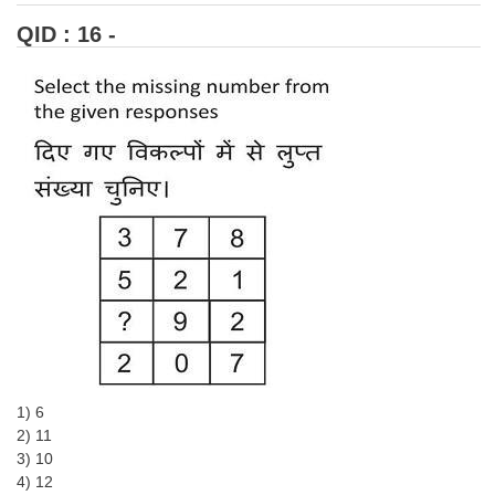
QID : 16 -
1) 6
2) 11
3) 10
4) 12