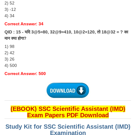
2) 52
3) -12
4) 34
Correct Answer: 34
QID : 15 - यदि 3@5=80, 32@9=410, 10@2=120, तो 18@32 = ? का
मान क्या होगा?
1) 98
2) 42
3) 26
4) 500
Correct Answer: 500
(EBOOK) SSC Scientific Assistant (IMD)
Exam Papers PDF Download
Study Kit for SSC Scientific Assistant (IMD)
Examination