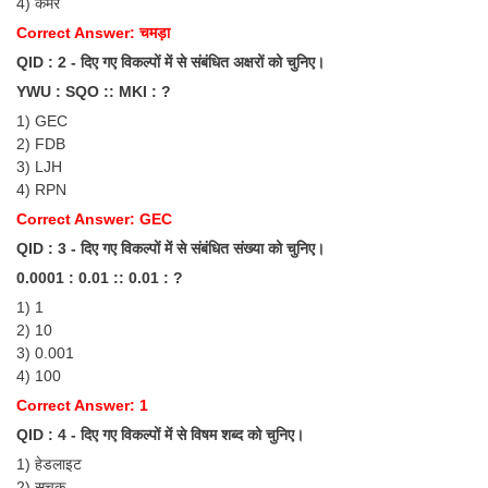
4) कमर
Tier-1 Syllabus
Correct Answer: चमड़ा
Tier-1 Answer Keys
QID : 2 - दिए गए विकल्पों में से संबंधित अक्षरों को चुनिए।
YWU : SQO :: MKI : ?
SSC CGL TIER-2
1) GEC
2) FDB
TIER-2 Papers
3) LJH
4) RPN
TIER-2 Syllabus
Correct Answer: GEC
QID : 3 - दिए गए विकल्पों में से संबंधित संख्या को चुनिए।
SSC CGL PAPERS
0.0001 : 0.01 :: 0.01 : ?
1) 1
Study Kit for CGL Tier-1
2) 10
CGL Trend Analysis
3) 0.001
4) 100
CGL Exam Downloads
Correct Answer: 1
SSC CGL FREE EBOOK
QID : 4 - दिए गए विकल्पों में से विषम शब्द को चुनिए।
1) हेडलाइट
SSC CGL Results
2) सूचक