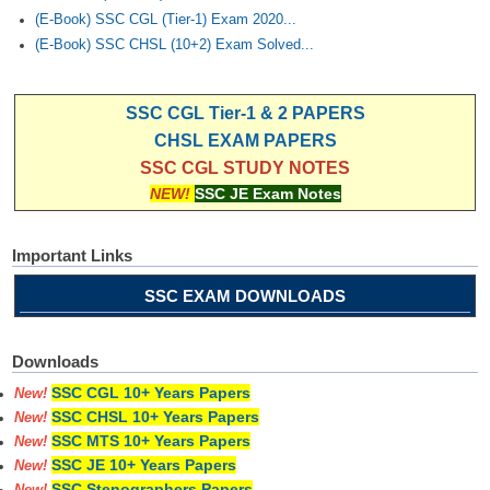
(E-Book) SSC CGL (Tier-1) Exam 2020...
(E-Book) SSC CHSL (10+2) Exam Solved...
SSC CGL Tier-1 & 2 PAPERS
CHSL EXAM PAPERS
SSC CGL STUDY NOTES
NEW!
SSC JE Exam Notes
Important Links
SSC EXAM DOWNLOADS
Downloads
SSC CGL 10+ Years Papers
New!
SSC CHSL 10+ Years Papers
New!
SSC MTS 10+ Years Papers
New!
SSC JE 10+ Years Papers
New!
SSC Stenographers Papers
New!