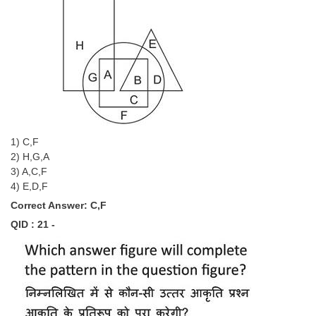
1) C,F
2) H,G,A
3) A,C,F
4) E,D,F
Correct Answer: C,F
QID : 21 -