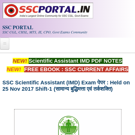
Skip to main content
SSC PORTAL
SSC CGL, CHSL, MTS, JE, CPO, Govt Exams Community
Home
NEW!
Scientific Assistant IMD PDF NOTES
NEW!
FREE EBOOK : SSC CURRENT AFFAIRS
Whats New!
Exam Calendar
SSC Scientific Assistant (IMD) Exam पेपर : Held on
25 Nov 2017 Shift-1 (सामान्य बुद्धिमत्ता एवं तर्कशक्ति)
PDF NOTES
SSC CGL Tier-1 PDF NOTES
SSC CHSL PDF Notes