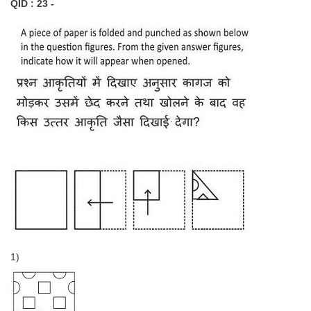
QID : 23 -
1)