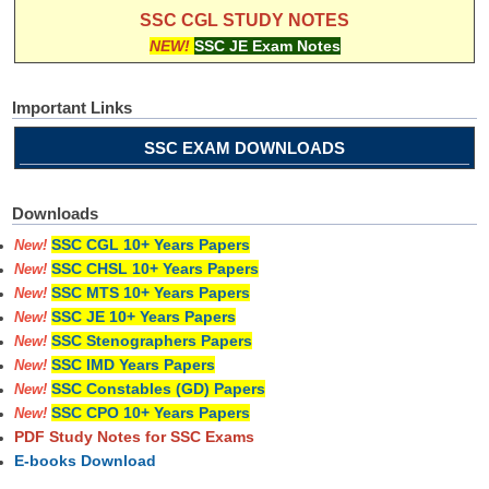
SSC CGL STUDY NOTES
NEW!
SSC JE Exam Notes
Important Links
SSC EXAM DOWNLOADS
Downloads
SSC CGL 10+ Years Papers
New!
SSC CHSL 10+ Years Papers
New!
SSC MTS 10+ Years Papers
New!
SSC JE 10+ Years Papers
New!
SSC Stenographers Papers
New!
SSC IMD Years Papers
New!
SSC Constables (GD) Papers
New!
SSC CPO 10+ Years Papers
New!
PDF Study Notes for SSC Exams
E-books Download