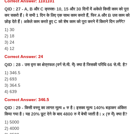
Correct Answer: 1101101
Tier-1 Syllabus
QID : 27 - A, B और C क्रमशः 10, 15 और 30 दिनों में अकेले किसी काम को पूरा
कर सकते हैं। वे सभी 1 दिन के लिए एक साथ काम करते हैं, फिर A और B उस काम को
Tier-1 Answer Keys
छोड़ देते हैं। अकेले काम करते हुए C को शेष काम को पूरा करने में कितने दिन लगेंगे?
1) 30
SSC CGL TIER-2
2) 18
TIER-2 Papers
3) 24
4) 12
TIER-2 Syllabus
Correct Answer: 24
QID : 28 - उस वृत्त का क्षेत्रफल (वर्ग से.मी. में) क्या है जिसकी परिधि 66 से.मी. है?
1) 346.5
SSC CGL PAPERS
2) 693
Study Kit for CGL Tier-1
3) 364.5
4) 639
CGL Trend Analysis
Correct Answer: 346.5
CGL Exam Downloads
QID : 29 - किसी वस्तु का लागत मूल्य x रु है। इसका मूल्य 140% बड़ाकर अंकित
किया गया है। यह 20% छूट देने के बाद 4800 रु में बेची जाती है। x (रु में) क्या है?
SSC CGL FREE EBOOK
1) 5000
2) 4000
SSC CGL Results