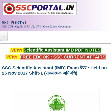
Skip to main content
SSC PORTAL
SSC CGL, CHSL, MTS, JE, CPO, Govt Exams Community
Home
NEW!
Scientific Assistant IMD PDF NOTES
NEW!
FREE EBOOK : SSC CURRENT AFFAIRS
Whats New!
Exam Calendar
SSC Scientific Assistant (IMD) Exam पेपर : Held on
25 Nov 2017 Shift-1 (संख्यात्मक अभिरुचि)
PDF NOTES
SSC CGL Tier-1 PDF NOTES
SSC CHSL PDF Notes