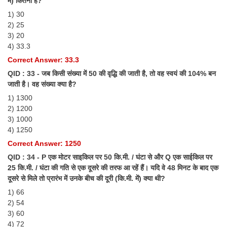
में) कितना है?
Junior Hindi Translators (JHT)
1) 30
Delhi Police Constables
2) 25
3) 20
FCI Exam
4) 33.3
CAPF / Delhi Police - SI (CPO)
Correct Answer: 33.3
QID : 33 - जब किसी संख्या में 50 की वृद्धि की जाती है, तो वह स्वयं की 104% बन
SSC Exam Vacancies
जाती है। वह संख्या क्या है?
Scientific Assistant Exam
1) 1300
2) 1200
ACIO (IB) Exam
3) 1000
4) 1250
MTS
Correct Answer: 1250
QID : 34 - P एक मोटर साइकिल पर 50 कि.मी. / घंटा से और Q एक साईकिल पर
MTS Exam Papers
25 कि.मी. / घंटा की गति से एक दूसरे की तरफ आ रहें हैं। यदि वे 48 मिनट के बाद एक
दूसरे से मिले तो प्रारंभ में उनके बीच की दूरी (कि.मी. में) क्या थी?
MTS Exam Syllabus
1) 66
2) 54
MTS Study Notes
3) 60
मल्टीटास्किंग : Hindi Notes
4) 72