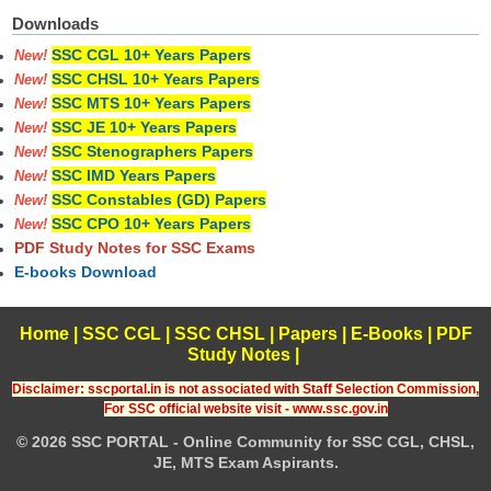
Downloads
SSC CGL 10+ Years Papers
New!
SSC CHSL 10+ Years Papers
New!
SSC MTS 10+ Years Papers
New!
SSC JE 10+ Years Papers
New!
SSC Stenographers Papers
New!
SSC IMD Years Papers
New!
SSC Constables (GD) Papers
New!
SSC CPO 10+ Years Papers
New!
PDF Study Notes for SSC Exams
E-books Download
Home
|
SSC CGL
|
SSC CHSL
|
Papers
|
E-Books
|
PDF
Study Notes
|
Disclaimer: sscportal.in is not associated with Staff Selection Commission,
For SSC official website visit - www.ssc.gov.in
© 2026 SSC PORTAL - Online Community for SSC CGL, CHSL,
JE, MTS Exam Aspirants.