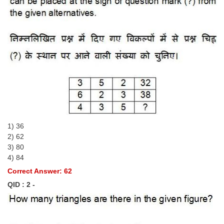
Tier-1 Syllabus
Tier-1 Answer Keys
SSC CGL TIER-2
TIER-2 Papers
TIER-2 Syllabus
SSC CGL PAPERS
1) 36
2) 62
Study Kit for CGL Tier-1
3) 80
4) 84
CGL Trend Analysis
Correct Answer: 62
CGL Exam Downloads
QID : 2 -
SSC CGL FREE EBOOK
SSC CGL Results