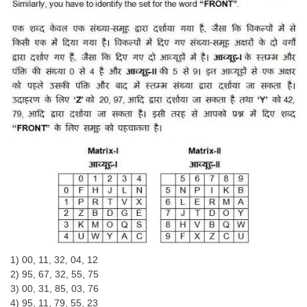
Junior Hindi Translators (JHT)
Delhi Police Constables
FCI Exam
CAPF / Delhi Police - SI (CPO)
SSC Exam Vacancies
Scientific Assistant Exam
ACIO (IB) Exam
MTS
MTS Exam Papers
MTS Exam Syllabus
1) 00, 11, 32, 04, 12
MTS Study Notes
2) 95, 67, 32, 55, 75
3) 00, 31, 85, 03, 76
मल्टीटास्किंग : Hindi Notes
4) 95, 11, 79, 55, 23