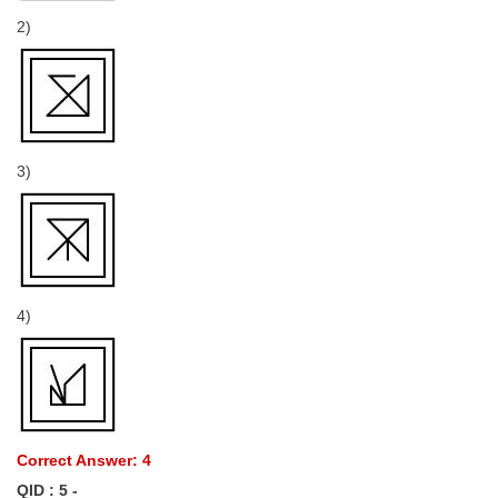
2)
3)
4)
Correct Answer: 4
QID : 5 -