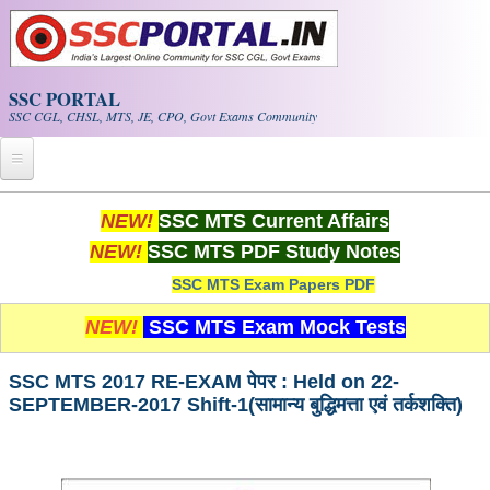
Skip to main content
SSC PORTAL
SSC CGL, CHSL, MTS, JE, CPO, Govt Exams Community
Home
NEW!
SSC MTS Current Affairs
NEW!
SSC MTS PDF Study Notes
Whats New!
SSC MTS Exam Papers PDF
Exam Calendar
NEW!
SSC MTS Exam Mock Tests
PDF NOTES
SSC MTS 2017 RE-EXAM पेपर : Held on 22-
SEPTEMBER-2017 Shift-1(सामान्य बुद्धिमत्ता एवं तर्कशक्ति)
SSC CGL Tier-1 PDF NOTES
SSC CHSL PDF Notes