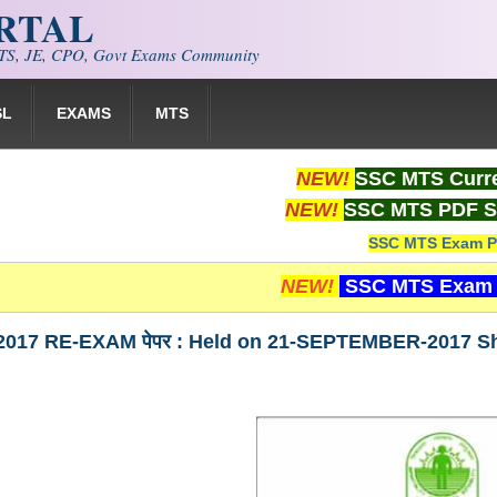
ORTAL
S, JE, CPO, Govt Exams Community
SL
EXAMS
MTS
NEW!
SSC MTS Curre
NEW!
SSC MTS PDF S
SSC MTS Exam P
NEW!
SSC MTS Exam 
17 RE-EXAM पेपर : Held on 21-SEPTEMBER-2017 Shift-