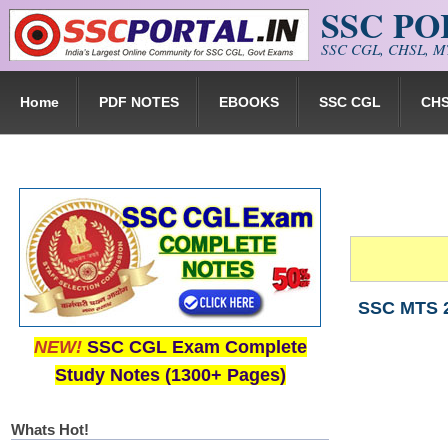
SSC P
Skip to main content
SSC CGL, CHSL, MT
Home
PDF NOTES
EBOOKS
SSC CGL
CH
SSC MTS 20
NEW!
SSC CGL Exam Complete
Study Notes (1300+ Pages)
Whats Hot!