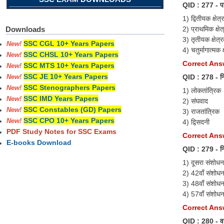
QID : 277 - परि
1) द्वितीयक क्षेत
2) प्राथमिक क्षे
Downloads
3) तृतीयक क्षेत्
SSC CGL 10+ Years Papers
New!
4) चतुर्मागात्मक क
SSC CHSL 10+ Years Papers
New!
Correct Answe
SSC MTS 10+ Years Papers
New!
SSC JE 10+ Years Papers
QID : 278 - निम्
New!
SSC Stenographers Papers
New!
1) लोकतांत्रिक
SSC IMD Years Papers
New!
2) संघवाद
SSC Constables (GD) Papers
New!
3) राजतांत्रिक
SSC CPO 10+ Years Papers
New!
4) द्विसदनी
PDF Study Notes for SSC Exams
Correct Answ
E-books Download
QID : 279 - निम
1) दूसरा संशोधन
2) 42वाँ संशोध
3) 48वाँ संशोध
4) 57वाँ संशोध
Correct Answ
QID : 280 - वर्