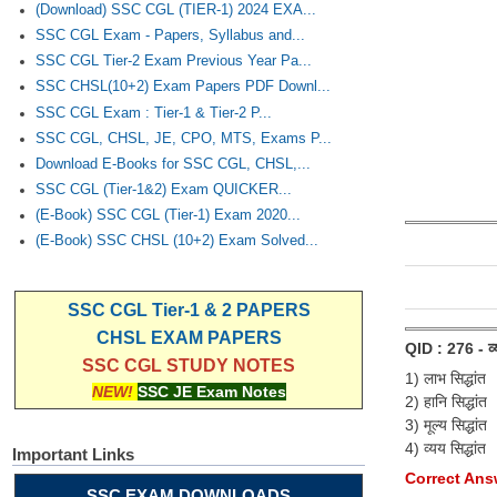
(Download) SSC CGL (TIER-1) 2024 EXA...
SSC CGL Exam - Papers, Syllabus and...
SSC CGL Tier-2 Exam Previous Year Pa...
SSC CHSL(10+2) Exam Papers PDF Downl...
SSC CGL Exam : Tier-1 & Tier-2 P...
SSC CGL, CHSL, JE, CPO, MTS, Exams P...
Download E-Books for SSC CGL, CHSL,...
SSC CGL (Tier-1&2) Exam QUICKER...
(E-Book) SSC CGL (Tier-1) Exam 2020...
(E-Book) SSC CHSL (10+2) Exam Solved...
SSC CGL Tier-1 & 2 PAPERS
CHSL EXAM PAPERS
QID : 276 - व्
SSC CGL STUDY NOTES
1) लाभ सिद्धांत
NEW!
SSC JE Exam Notes
2) हानि सिद्धांत
3) मूल्य सिद्धांत
4) व्यय सिद्धांत
Important Links
Correct Answer
SSC EXAM DOWNLOADS