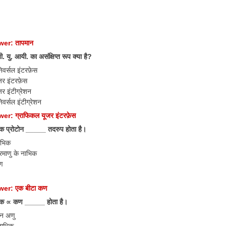
er: तापमान
 यु. आयी. का असंक्षिप्त रूप क्या है?
िवर्सल इंटरफ़ेस
जर इंटरफ़ेस
र इंटीग्रेशन
वर्सल इंटीग्रेशन
r: ग्राफिकल यूजर इंटरफ़ेस
 प्रोटोन _____ तदरुप होता है।
ाभिक
रमाणु के नाभिक
ण
er: एक बीटा कण
क ∝ कण _____ होता है।
जन अणु