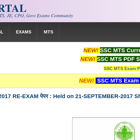
ORTAL
S, JE, CPO, Govt Exams Community
SL
EXAMS
MTS
NEW!
SSC MTS Curre
NEW!
SSC MTS PDF S
SSC MTS Exam P
NEW!
SSC MTS Exam 
17 RE-EXAM पेपर : Held on 21-SEPTEMBER-2017 Shift-1