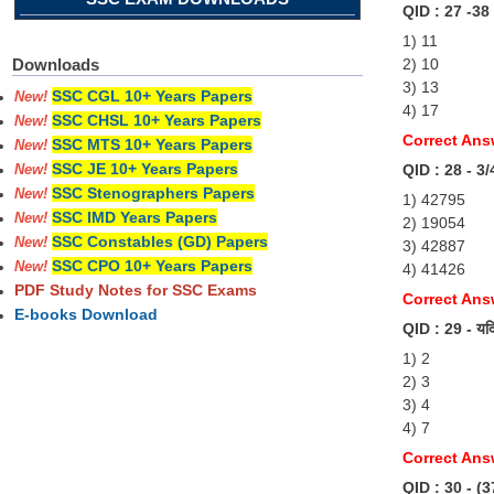
QID : 27 -38 ÷
1) 11
2) 10
Downloads
3) 13
SSC CGL 10+ Years Papers
New!
4) 17
SSC CHSL 10+ Years Papers
New!
Correct Ans
SSC MTS 10+ Years Papers
New!
SSC JE 10+ Years Papers
QID : 28 - 3/4
New!
SSC Stenographers Papers
New!
1) 42795
SSC IMD Years Papers
New!
2) 19054
SSC Constables (GD) Papers
New!
3) 42887
SSC CPO 10+ Years Papers
New!
4) 41426
PDF Study Notes for SSC Exams
Correct Ans
E-books Download
QID : 29 - यदि 
1) 2
2) 3
3) 4
4) 7
Correct Ans
QID : 30 - (37