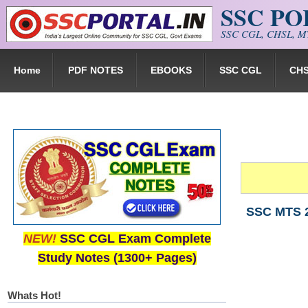
SSC P
Skip to main content
SSC CGL, CHSL, MT
Home
PDF NOTES
EBOOKS
SSC CGL
CH
SSC MTS 20
NEW!
SSC CGL Exam Complete
Study Notes (1300+ Pages)
Whats Hot!