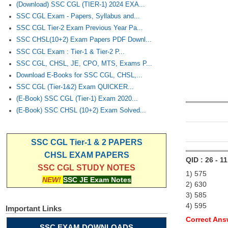
(Download) SSC CGL (TIER-1) 2024 EXA...
SSC CGL Exam - Papers, Syllabus and...
SSC CGL Tier-2 Exam Previous Year Pa...
SSC CHSL(10+2) Exam Papers PDF Downl...
SSC CGL Exam : Tier-1 & Tier-2 P...
SSC CGL, CHSL, JE, CPO, MTS, Exams P...
Download E-Books for SSC CGL, CHSL,...
SSC CGL (Tier-1&2) Exam QUICKER...
(E-Book) SSC CGL (Tier-1) Exam 2020...
(E-Book) SSC CHSL (10+2) Exam Solved...
SSC CGL Tier-1 & 2 PAPERS
CHSL EXAM PAPERS
QID : 26 - 11
SSC CGL STUDY NOTES
1) 575
NEW!
SSC JE Exam Notes
2) 630
3) 585
4) 595
Important Links
Correct Ans
SSC EXAM DOWNLOADS