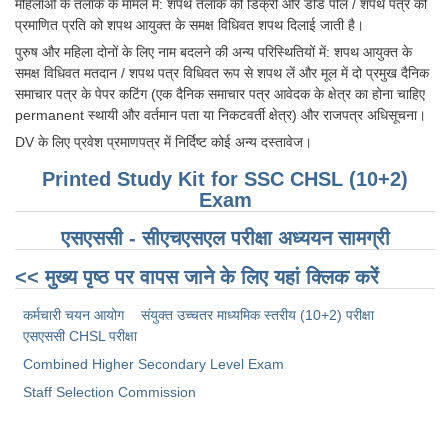
Junior Hindi Translators (JHT)
महिलाओं के तलाक के मामले में: शपथ तलाक की डिक्री और डीड पोल / शपथ पत्र की
प्रमाणित प्रति को शपथ आयुक्त के समक्ष विधिवत शपथ दिलाई जाती है।
Delhi Police Constables
पुरुष और महिला दोनों के लिए नाम बदलने की अन्य परिस्थितियों में: शपथ आयुक्त के
समक्ष विधिवत मतदान / शपथ पत्र विधिवत रूप से शपथ लें और मूल में दो प्रमुख दैनिक
FCI Exam
समाचार पत्र के पेपर कटिंग (एक दैनिक समाचार पत्र आवेदक के क्षेत्र का होना चाहिए
CAPF / Delhi Police - SI (CPO)
permanent स्थायी और वर्तमान पता या निकटवर्ती क्षेत्र) और राजपत्र अधिसूचना।
DV के लिए प्रवेश प्रमाणपत्र में निर्दिष्ट कोई अन्य दस्तावेज।
SSC Exam Vacancies
Printed Study Kit for SSC CHSL (10+2)
Scientific Assistant Exam
Exam
ACIO (IB) Exam
एसएससी - सीएचएसएल परीक्षा ​​अध्ययन सामग्री
<< मुख्य पृष्ठ पर वापस जाने के लिए यहां क्लिक करें
MTS
कर्मचारी चयन आयोग
संयुक्त उच्चतर माध्यमिक स्तरीय (10+2) परीक्षा
MTS Exam Papers
​एसएससी CHSL परीक्षा
MTS Exam Syllabus
Combined Higher Secondary Level Exam
Staff Selection Commission
MTS Study Notes
मल्टीटास्किंग : Hindi Notes