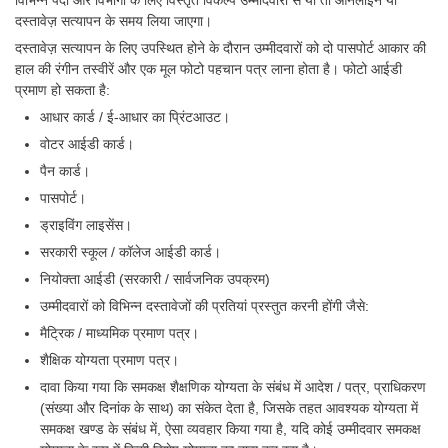
Tier-1 Syllabus
दस्तावेज़ सत्यापन के समय लिया जाएगा।
दस्तावेज़ सत्यापन के लिए उपस्थित होने के दौरान उम्मीदवारों को दो पासपोर्ट आकार की
Tier-1 Answer Keys
हाल की रंगीन तस्वीरें और एक मूल फोटो पहचान पत्र लाना होता है। फोटो आईडी
प्रमाण हो सकता है:
SSC CGL TIER-2
आधार कार्ड / ई-आधार का प्रिंटआउट।
TIER-2 Papers
वोटर आईडी कार्ड।
पैन कार्ड।
TIER-2 Syllabus
पासपोर्ट।
ड्राइविंग लाइसेंस।
SSC CGL PAPERS
सरकारी स्कूल / कॉलेज आईडी कार्ड।
नियोक्ता आईडी (सरकारी / सार्वजनिक उपक्रम)
Study Kit for CGL Tier-1
उम्मीदवारों को विभिन्न दस्तावेजों की प्रतियां प्रस्तुत करनी होंगी जैसे:
CGL Trend Analysis
मैट्रिक / माध्यमिक प्रमाण पत्र।
CGL Exam Downloads
शैक्षिक योग्यता प्रमाण पत्र।
दावा किया गया कि समकक्ष शैक्षणिक योग्यता के संबंध में आदेश / पत्र, प्राधिकरण
SSC CGL FREE EBOOK
(संख्या और दिनांक के साथ) का संकेत देता है, जिसके तहत आवश्यक योग्यता में
समकक्ष खण्ड के संबंध में, ऐसा व्यवहार किया गया है, यदि कोई उम्मीदवार समकक्ष
SSC CGL Results