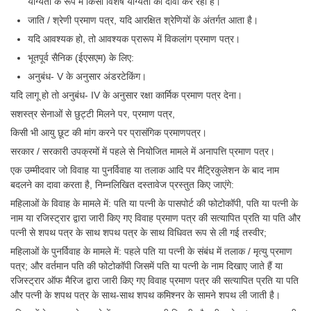
योग्यता के रूप में किसी विशेष योग्यता का दावा कर रहा है।
जाति / श्रेणी प्रमाण पत्र, यदि आरक्षित श्रेणियों के अंतर्गत आता है।
CHSL
यदि आवश्यक हो, तो आवश्यक प्रारूप में विकलांग प्रमाण पत्र।
भूतपूर्व सैनिक (ईएसएम) के लिए:
CHSL Question Papers
अनुबंध- V के अनुसार अंडरटेकिंग।
CHSL Syllabus
यदि लागू हो तो अनुबंध- IV के अनुसार रक्षा कार्मिक प्रमाण पत्र देना।
CHSL Exam Resources
सशस्त्र सेनाओं से छुट्टी मिलने पर, प्रमाण पत्र,
किसी भी आयु छूट की मांग करने पर प्रासंगिक प्रमाणपत्र।
CHSL Sample Paper
सरकार / सरकारी उपक्रमों में पहले से नियोजित मामले में अनापत्ति प्रमाण पत्र।
CHSL Study Notes
एक उम्मीदवार जो विवाह या पुनर्विवाह या तलाक आदि पर मैट्रिकुलेशन के बाद नाम
बदलने का दावा करता है, निम्नलिखित दस्तावेज प्रस्तुत किए जाएंगे:
EXAMS
महिलाओं के विवाह के मामले में: पति या पत्नी के पासपोर्ट की फोटोकॉपी, पति या पत्नी के
नाम या रजिस्ट्रार द्वारा जारी किए गए विवाह प्रमाण पत्र की सत्यापित प्रति या पति और
पत्नी से शपथ पत्र के साथ शपथ पत्र के साथ विधिवत रूप से ली गई तस्वीर;
Stenographers Grade 'C&D'
महिलाओं के पुनर्विवाह के मामले में: पहले पति या पत्नी के संबंध में तलाक / मृत्यु प्रमाण
SSC Constable (GD)
पत्र; और वर्तमान पति की फोटोकॉपी जिसमें पति या पत्नी के नाम दिखाए जाते हैं या
रजिस्ट्रार ऑफ मैरिज द्वारा जारी किए गए विवाह प्रमाण पत्र की सत्यापित प्रति या पति
SSC Junior Engineers (J.E.)
और पत्नी के शपथ पत्र के साथ-साथ शपथ कमिश्नर के सामने शपथ ली जाती है।