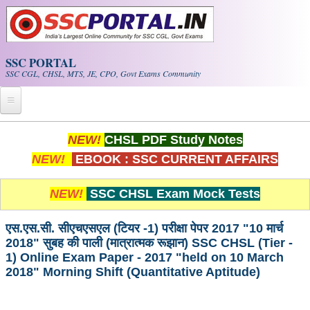
Skip to main content
SSC PORTAL
SSC CGL, CHSL, MTS, JE, CPO, Govt Exams Community
Home
NEW!
CHSL PDF Study Notes
NEW!
EBOOK : SSC CURRENT AFFAIRS
Whats New!
Exam Calendar
NEW!
SSC CHSL Exam Mock Tests
PDF NOTES
एस.एस.सी. सीएचएसएल (टियर -1) परीक्षा पेपर 2017 "10 मार्च
2018" सुबह की पाली (मात्रात्मक रूझान) SSC CHSL (Tier -
1) Online Exam Paper - 2017 "held on 10 March
SSC CGL Tier-1 PDF NOTES
2018" Morning Shift (Quantitative Aptitude)
SSC CHSL PDF Notes