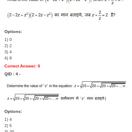
CHSL
CHSL Question Papers
Options:
CHSL Syllabus
1) 0
2) 2
CHSL Exam Resources
3) 4
4) 8
CHSL Sample Paper
Correct Answer: 0
CHSL Study Notes
QID : 4 -
EXAMS
Stenographers Grade 'C&D'
SSC Constable (GD)
Options:
1) 4
SSC Junior Engineers (J.E.)
2) 5
3) 20