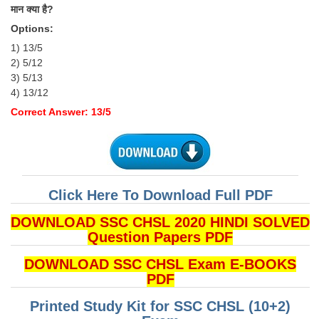
मान क्या है?
Options:
1) 13/5
2) 5/12
3) 5/13
4) 13/12
Correct Answer: 13/5
Click Here To Download Full PDF
DOWNLOAD SSC CHSL 2020 HINDI SOLVED
Question Papers PDF
DOWNLOAD SSC CHSL Exam E-BOOKS
PDF
Printed Study Kit for SSC CHSL (10+2)