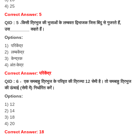
Junior Hindi Translators (JHT)
4) 25
Delhi Police Constables
Correct Answer: 5
QID : 5 -किसी त्रिभुज की भुजाओं के लम्बवत द्विभाजक जिस बिंदु से गुजरते हैं,
FCI Exam
उस________ कहते हैं।
CAPF / Delhi Police - SI (CPO)
Options:
SSC Exam Vacancies
1) परिकेंद्र
2) लम्बकेंद्र
Scientific Assistant Exam
3) केन्द्रक
4) अंतःकेद्र
ACIO (IB) Exam
Correct Answer: परिकेंद्र
QID : 6 - एक समबाहु त्रिभुज के परिवृत की त्रिज्या 12 सेमी है। तो समबाहु त्रिभुज
MTS
की ऊंचाई (सेमी में) निर्धारित करें।
Options:
MTS Exam Papers
1) 12
2) 14
MTS Exam Syllabus
3) 18
MTS Study Notes
4) 20
Correct Answer: 18
मल्टीटास्किंग : Hindi Notes