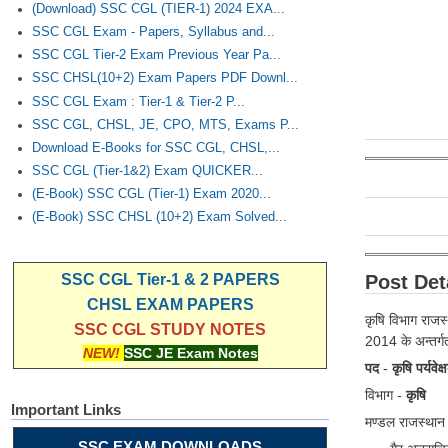
(Download) SSC CGL (TIER-1) 2024 EXA...
SSC CGL Exam - Papers, Syllabus and...
SSC CGL Tier-2 Exam Previous Year Pa...
SSC CHSL(10+2) Exam Papers PDF Downl...
SSC CGL Exam : Tier-1 & Tier-2 P...
SSC CGL, CHSL, JE, CPO, MTS, Exams P...
Download E-Books for SSC CGL, CHSL,...
SSC CGL (Tier-1&2) Exam QUICKER...
(E-Book) SSC CGL (Tier-1) Exam 2020...
(E-Book) SSC CHSL (10+2) Exam Solved...
Post Deta
SSC CGL Tier-1 & 2 PAPERS
CHSL EXAM PAPERS
कृषि विभाग राजस्
SSC CGL STUDY NOTES
2014 के अन्तर्ग
NEW!
SSC JE Exam Notes
पद
-
कृषि पर्यवेक
विभाग -
कृषि
Important Links
मण्डल राजस्था
SSC EXAM DOWNLOADS