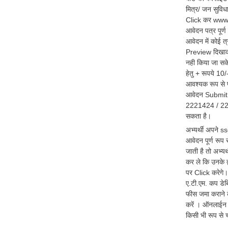
मित्र/ जन सुविध
Click कर www.s
आवेदन पत्र पूर्
आवेदन में कोई त
Preview दिखाकर 
नही किया जा सकेग
हेतु + रूपये 10/
आवश्यक रूप से 
आवेदन Submit कर
2221424 / 2221
सकता है।
अभ्यर्थी अपने 
आवेदन पूर्ण रूप
जाती है तो अभ्य
कर ले कि उनके द
पर Click करेगे।
ए.टी.एम. कप डेब
फीस जमा कराने 
करें । ऑनलाईन आ
किसी भी रूप से चय