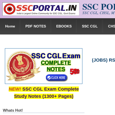
SSC P
Skip to main content
SSC CGL, CHSL, MT
Home
PDF NOTES
EBOOKS
SSC CGL
CH
(JOBS) RSMS
NEW!
SSC CGL Exam Complete
Study Notes (1300+ Pages)
Whats Hot!