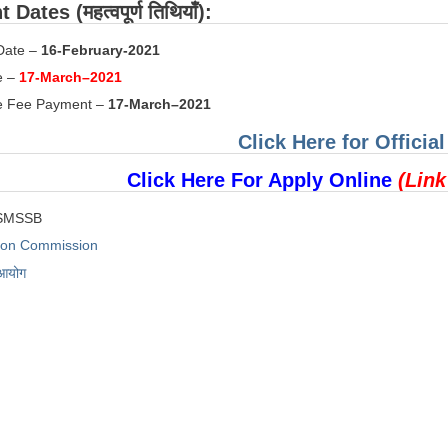
Dates (महत्वपूर्ण तिथियाँ):
 Date –
16-February-2021
e –
17-March–2021
e Fee Payment –
17-March–2021
Click Here for Official
Click Here For Apply Online
(Link
SMSSB
tion Commission
 आयोग