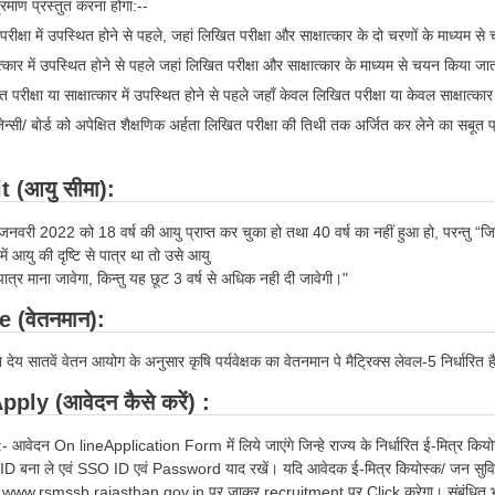
प्रमाण प्रस्तुत करना होगा:--
 परीक्षा में उपस्थित होने से पहले, जहां लिखित परीक्षा और साक्षात्कार के दो चरणों के माध्यम स
ात्कार में उपस्थित होने से पहले जहां लिखित परीक्षा और साक्षात्कार के माध्यम से चयन किया जा
 परीक्षा या साक्षात्कार में उपस्थित होने से पहले जहाँ केवल लिखित परीक्षा या केवल साक्षात्
सी/ बोर्ड को अपेक्षित शैक्षणिक अर्हता लिखित परीक्षा की तिथी तक अर्जित कर लेने का सबूत प्
 (आयु सीमा):
वरी 2022 को 18 वर्ष की आयु प्राप्त कर चुका हो तथा 40 वर्ष का नहीं हुआ हो, परन्तु “जिस भर
ी में आयु की दृष्टि से पात्र था तो उसे आयु
े पात्र माना जावेगा, किन्तु यह छूट 3 वर्ष से अधिक नही दी जावेगी।"
 (वेतनमान):
रा देय सातवें वेतन आयोग के अनुसार कृषि पर्यवेक्षक का वेतनमान पे मैट्रिक्स लेवल-5 निर्धारि
ply (आवेदन कैसे करें) :
:- आवेदन On lineApplication Form में लिये जाएंगे जिन्हे राज्य के निर्धारित ई-मित्र किय
ID बना ले एवं SSO ID एवं Password याद रखें। यदि आवेदक ई-मित्र कियोस्क/ जन सुविधा क
ईट www.rsmssb.rajasthan.gov.in पर जाकर recruitment पर Click करेगा। संबंधित भर्