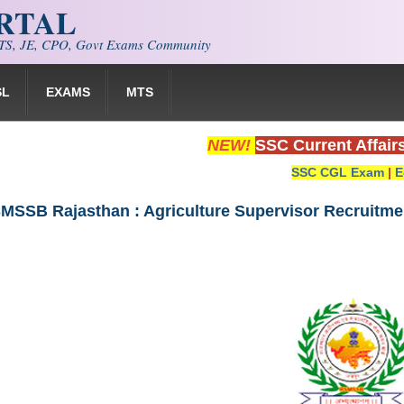
ORTAL
S, JE, CPO, Govt Exams Community
SL
EXAMS
MTS
NEW!
SSC Current Affair
SSC CGL Exam
|
E
SB Rajasthan : Agriculture Supervisor Recruitment - 2021