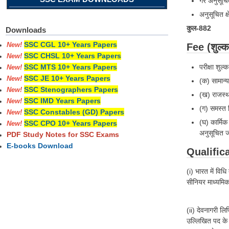
गैर अनुसूचि
अनुसूचित क्
कुल-882
Downloads
SSC CGL 10+ Years Papers
Fee (शुल्क
New!
SSC CHSL 10+ Years Papers
New!
परीक्षा शुल
SSC MTS 10+ Years Papers
New!
SSC JE 10+ Years Papers
New!
(क) सामान्य
SSC Stenographers Papers
New!
(ख) राजस्था
SSC IMD Years Papers
New!
(ग) समस्त 
SSC Constables (GD) Papers
New!
(घ) कार्मि
SSC CPO 10+ Years Papers
New!
अनुसूचित जा
PDF Study Notes for SSC Exams
E-books Download
Qualificat
(i) भारत में विध
सीनियर माध्यमिक
(ii) देवनागरी लिप
उल्लिखित पद के ल