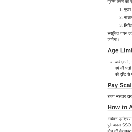
प्राप्त करने का 
1. मुख्य
2. साक्ष
3. लिखित
ससूचित चयन एजेन्
जायेगा।
Age Limit
आवेदक 1, जन
वर्ष की भर्त
की दृष्टि स
Pay Scale
राज्य सरकार द्वा
How to Ap
आवेदन प्रक्रिया
पूर्व अपना SSO 
बोर्ड की वेबसा