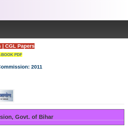
s
|
CGL Papers
-BOOK PDF
 Commission: 2011
sion, Govt. of Bihar