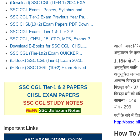
(Download) SSC CGL (TIER-1) 2024 EXA...
SSC CGL Exam - Papers, Syllabus and...
SSC CGL Tier-2 Exam Previous Year Pa...
SSC CHSL(10+2) Exam Papers PDF Downl...
SSC CGL Exam : Tier-1 & Tier-2 P...
SSC CGL, CHSL, JE, CPO, MTS, Exams P...
आरक्षी अवर निर
Download E-Books for SSC CGL, CHSL,...
अनुपालन के क्रम 
SSC CGL (Tier-1&2) Exam QUICKER...
1. रिक्तियों की 
(E-Book) SSC CGL (Tier-1) Exam 2020...
अनुसूचित जाति 
(E-Book) SSC CHSL (10+2) Exam Solved...
अनुसूचित जनजा
अत्यन्त पिछड़ा वर
पिछड़ा वर्ग - 37
SSC CGL Tier-1 & 2 PAPERS
पिछड़ा वर्ग की म
CHSL EXAM PAPERS
सामान्य - 149
SSC CGL STUDY NOTES
योग - 299
NEW!
SSC JE Exam Notes
पदों के बारे में
http://bssc.bi
Important Links
How To 
SSC EXAM DOWNLOADS