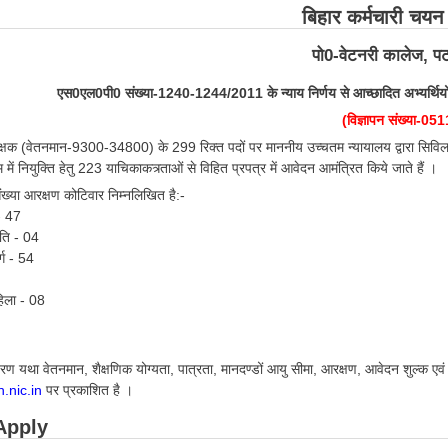
बिहार कर्मचारी चय
पो0-वेटनरी कालेज, प
एस0एल0पी0 संख्या-1240-1244/2011 के न्याय निर्णय से आच्छादित अभ्यर्थियों के 
(विज्ञापन संख्या-051
ीक्षक (वेतनमान-9300-34800) के 299 रिक्त पदों पर माननीय उच्चतम न्यायालय द्वारा स
में नियुक्ति हेतु 223 याचिकाकत्र्ताओं से विहित प्रपत्र में आवेदन आमंत्रित किये जाते हैं ।
संख्या आरक्षण कोटिवार निम्नलिखित है:-
- 47
ति - 04
्ग - 54
हिला - 08
 विवरण यथा वेतनमान, शैक्षणिक योग्यता, पात्रता, मानदण्डों आयु सीमा, आरक्षण, आवेदन शुल्क एव
h.nic.in
पर प्रकाशित है ।
Apply