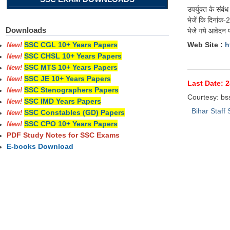
उपर्युक्त के संब
भेजें कि दिनांक
Downloads
भेजे गये आवेदन प
Web Site :
ht
SSC CGL 10+ Years Papers
New!
SSC CHSL 10+ Years Papers
New!
SSC MTS 10+ Years Papers
New!
SSC JE 10+ Years Papers
New!
Last Date: 2
SSC Stenographers Papers
New!
Courtesy: bss
SSC IMD Years Papers
New!
Bihar Staff
SSC Constables (GD) Papers
New!
SSC CPO 10+ Years Papers
New!
PDF Study Notes for SSC Exams
E-books Download