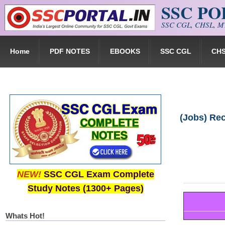
SSC P
Skip to main content
SSC CGL, CHSL, MT
Home
PDF NOTES
EBOOKS
SSC CGL
CH
(Jobs) Rec
NEW!
SSC CGL Exam Complete
Study Notes (1300+ Pages)
Whats Hot!